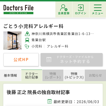
会員登録
ログイン
メニュー
ごとう小児科アレルギー科
神奈川県横浜市青葉区青葉台1-6-13 ケントロンビル2F
青葉台駅
小児科
アレルギー科
ドクターズ・ファイルから
公式HP
ネット予約する
ドクター
特徴
特徴
基本情報
お知らせ
紹介記事
(レポート)
(トピックス)
後藤 正之 院長の独自取材記事
最終更新日：2026/06/03