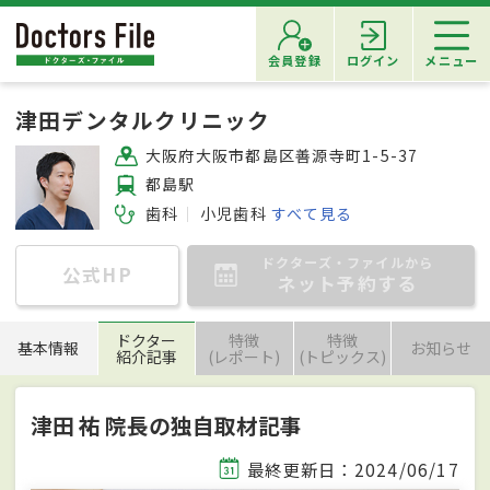
会員登録
ログイン
メニュー
津田デンタルクリニック
大阪府大阪市都島区善源寺町1-5-37
都島駅
歯科
小児歯科
すべて見る
ドクターズ・ファイルから
公式HP
ネット予約する
ドクター
特徴
特徴
基本情報
お知らせ
紹介記事
(レポート)
(トピックス)
津田 祐 院長の独自取材記事
最終更新日：2024/06/17