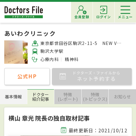
会員登録
ログイン
メニュー
あいわクリニック
東京都世田谷区駒沢2-11-5 NEW VALUE駒沢ビル6F
駒沢大学駅
心療内科
精神科
ドクターズ・ファイルから
公式HP
ネット予約する
ドクター
特徴
特徴
基本情報
お知らせ
紹介記事
(レポート)
(トピックス)
横山 章光 院長の独自取材記事
最終更新日：2021/10/12