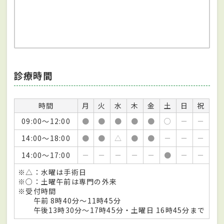
診療時間
時間
月
火
水
木
金
土
日
祝
09:00～12:00
●
●
●
●
●
○
－
－
14:00～18:00
●
●
△
●
●
－
－
－
14:00～17:00
－
－
－
－
－
●
－
－
※△：水曜は手術日
※○：土曜午前は専門の外来
※受付時間
午前 8時40分～11時45分
午後13時30分～17時45分・土曜日 16時45分まで