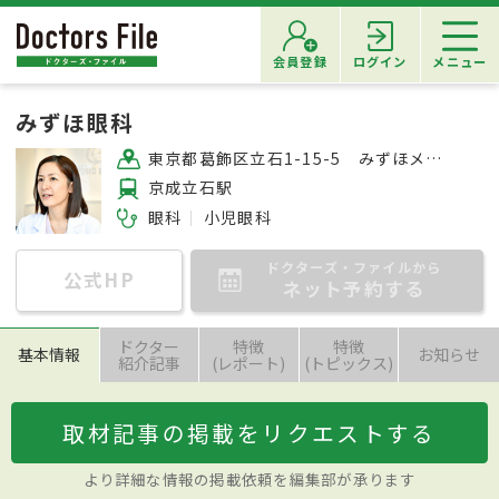
会員登録
ログイン
メニュー
みずほ眼科
東京都葛飾区立石1-15-5 みずほメディカルモール3F
京成立石駅
眼科
小児眼科
ドクターズ・ファイルから
公式HP
ネット予約する
ドクター
特徴
特徴
基本情報
お知らせ
紹介記事
(レポート)
(トピックス)
取材記事の掲載をリクエストする
より詳細な情報の掲載依頼を編集部が承ります