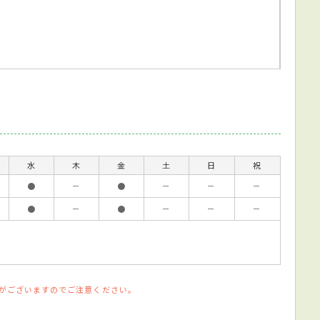
水
木
金
土
日
祝
●
－
●
－
－
－
●
－
●
－
－
－
がございますのでご注意ください。