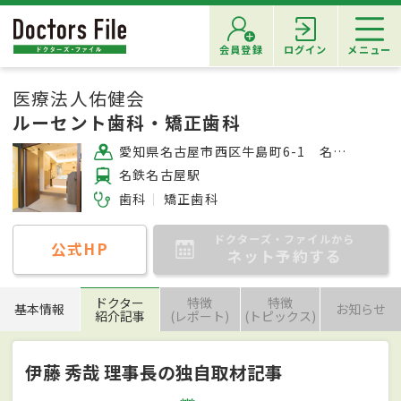
会員登録
ログイン
メニュー
医療法人佑健会
ルーセント歯科・矯正歯科
愛知県名古屋市西区牛島町6-1 名古屋ルーセントタワー3階
名鉄名古屋駅
歯科
矯正歯科
ドクターズ・ファイルから
公式HP
ネット予約する
ドクター
特徴
特徴
基本情報
お知らせ
紹介記事
(レポート)
(トピックス)
伊藤 秀哉 理事長の独自取材記事