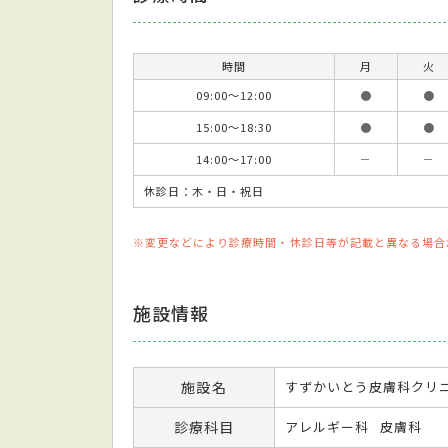
時間
月
火
09:00～12:00
●
●
15:00～18:30
●
●
14:00～17:00
－
－
休診日：木・日・祝日
※変更などにより診療時間・休診日等が記載と異なる場合
施設情報
施設名
すずかいとう皮膚科クリ
診療科目
アレルギー科
皮膚科