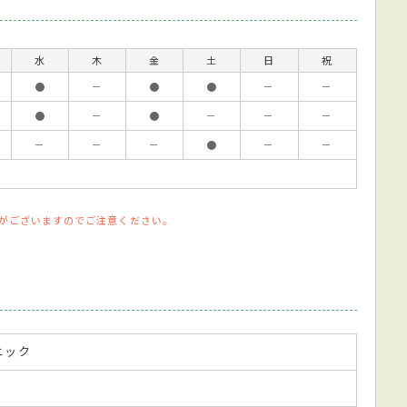
水
木
金
土
日
祝
●
－
●
●
－
－
●
－
●
－
－
－
－
－
－
●
－
－
がございますのでご注意ください。
ニック