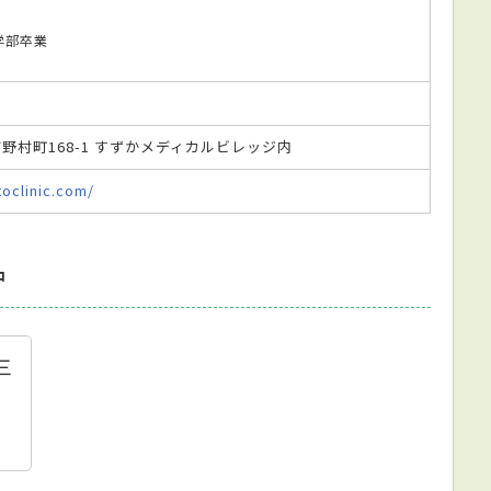
医学部卒業
鹿市野村町168-1 すずかメディカルビレッジ内
oclinic.com/
中
三