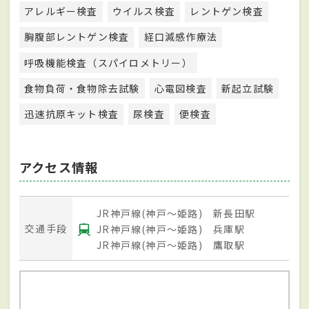
アレルギー検査
ウイルス検査
レントゲン検査
胸腹部レントゲン検査
経口減感作療法
呼吸機能検査（スパイロメトリー）
食物負荷・食物除去試験
心電図検査
新起立試験
迅速抗原キット検査
尿検査
便検査
アクセス情報
JR神戸線(神戸～姫路) 新長田駅
交通手段
JR神戸線(神戸～姫路) 兵庫駅
JR神戸線(神戸～姫路) 鷹取駅