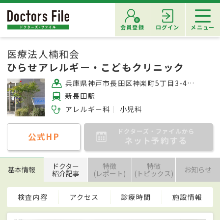
会員登録
ログイン
メニュー
医療法人楠和会
ひらせアレルギー・こどもクリニック
兵庫県神戸市長田区神楽町5丁目3-4 ラ・ルーチェ新長田1階
新長田駅
アレルギー科
小児科
ドクターズ・ファイルから
公式HP
ネット予約する
ドクター
特徴
特徴
基本情報
お知らせ
紹介記事
(レポート)
(トピックス)
検査内容
アクセス
診療時間
施設情報