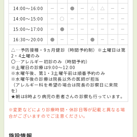
14:00～16:00
－
－
●
－
△
△
－
－
14:00～15:00
－
○
－
－
－
－
－
－
15:00～17:00
－
●
－
－
－
－
－
－
16:30～20:00
●
－
－
－
●
－
－
－
△…予防接種・9ヵ月健診（時間予約制）※土曜日は第
2・4土曜のみ
〇…アレルギー初診のみ（時間予約）
※土曜日の診療は9:00～12:00
※水曜午後、第1・3土曜午前は順番予約のみ
※水曜午後の診療は院長以外の医師が担当
（アレルギー科を希望の場合は院長の診察日に来院
を）
★朝は8時より病児の患者さんの診察も行っています。
※変更などにより診療時間・休診日等が記載と異なる場
合がございますのでご注意ください。
施設情報