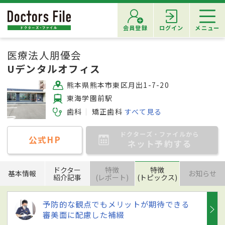
会員登録
ログイン
メニュー
医療法人朋優会
Uデンタルオフィス
熊本県熊本市東区月出1-7-20
東海学園前駅
歯科
矯正歯科
すべて見る
ドクターズ・ファイルから
公式HP
ネット予約する
ドクター
特徴
特徴
基本情報
お知らせ
紹介記事
(レポート)
(トピックス)
予防的な観点でもメリットが期待できる
審美面に配慮した補綴