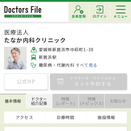
会員登録
ログイン
メニュー
医療法人
たなか内科クリニック
愛媛県新居浜市中萩町1-38
新居浜駅
糖尿病・代謝内科
すべて見る
ドクターズ・ファイルから
公式HP
ネット予約する
ドクター
特徴
特徴
基本情報
お知らせ
紹介記事
(レポート)
(トピックス)
アクセス
診療時間
施設情報