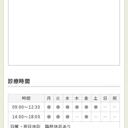
診療時間
時間
月
火
水
木
金
土
日
祝
09:00～12:30
●
●
●
●
●
●
－
－
14:00～18:00
●
●
●
－
●
－
－
－
日曜・祝日休診 臨時休診あり