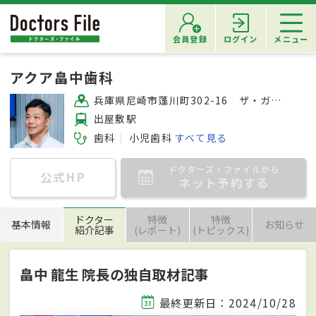
会員登録
ログイン
メニュー
アクア畠中歯科
兵庫県尼崎市蓬川町302-16 ザ・ガーデネスクシティアクア館102号
出屋敷駅
歯科
小児歯科
すべて見る
ドクターズ・ファイルから
公式HP
ネット予約する
ドクター
特徴
特徴
基本情報
お知らせ
紹介記事
(レポート)
(トピックス)
畠中 龍生 院長の独自取材記事
最終更新日：2024/10/28