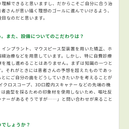
り理解できると思いますし、だからこそご自分に合う治
患者さんが思い描く理想のゴールに進んでいけるよう、
役目なのだと思います。
い。また、設備についてのこだわりは？
、インプラント、マウスピース型装置を用いた矯正、ホ
補綴治療などを用意しています。しかし、特に自費診療
療を推し進めることはありません。まずは知識の一つと
す。それがときには患者さんの予想を超えたものであっ
もとにご自分の歯をどうしていきたいかを考えることが
イクロスコープ、3D口腔内スキャナーなどの先端の機
ーは歯型を採るための印象材を使用しないため、嘔吐反
ャナーがあるそうですが……」と問い合わせが来ること
のでしょうか？