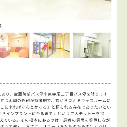
る
赤ちゃ
にあり、宝蔵院前バス停や東寺尾二丁目バス停を降りてす
目立つ木調の外観が特徴的で、窓から見えるキッズルームに
ここに来ればなんとかなる」と頼られる存在でありたいとい
炎からインプラントに至るまで」という二大モットーを掲
えている。その根本にあるのは、患者の意思を尊重しなが
者中心主義」。まさに、「ユー（あなたのための）」クリ