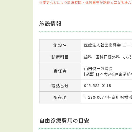
※変更などにより診療時間・休診日等が記載と異なる場合
施設情報
施設名
医療法人社団豪輝会 ユー
診療科目
歯科
歯科口腔外科
小児
山田俊一郎院長
責任者
[学歴] 日本大学松戸歯学部
電話番号
045-585-0118
所在地
〒230-0077 神奈川県横
自由診療費用の目安