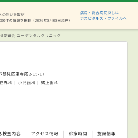
病院・総合病院探しは
2人の想いを取材
ホスピタルズ・ファイルへ
880件の情報を掲載（2026年8月08日現在）
団豪輝会 ユーデンタルクリニック
鶴見区東寺尾2-15-17
腔外科
小児歯科
矯正歯科
る検査内容
アクセス情報
診療時間
施設情報