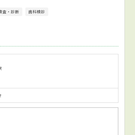
検査・診断
歯科検診
駅
せ