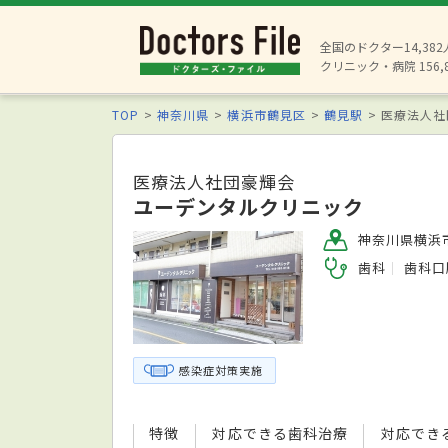
全国のドクター14,38
クリニック・病院 156,
TOP
神奈川県
横浜市鶴見区
鶴見駅
医療法人社
医療法人社団豪輝会
ユーデンタルクリニック
神奈川県横浜市
歯科
歯科口
感染症対策実施
特徴
対応できる歯科治療
対応でき