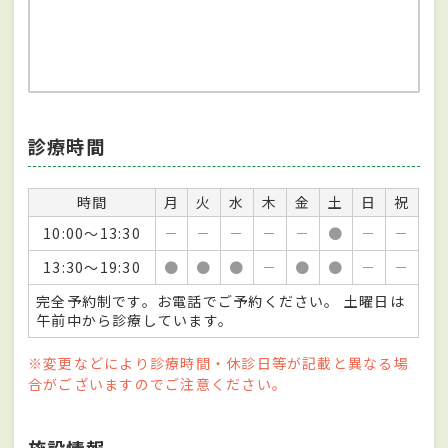
診療時間
時間
月
火
水
木
金
土
日
祝
10:00～13:30
－
－
－
－
－
●
－
－
13:30～19:30
●
●
●
－
●
●
－
－
完全予約制です。お電話でご予約ください。 土曜日は
午前中から診療しています。
※変更などにより診療時間・休診日等が記載と異なる場
合がございますのでご注意ください。
施設情報