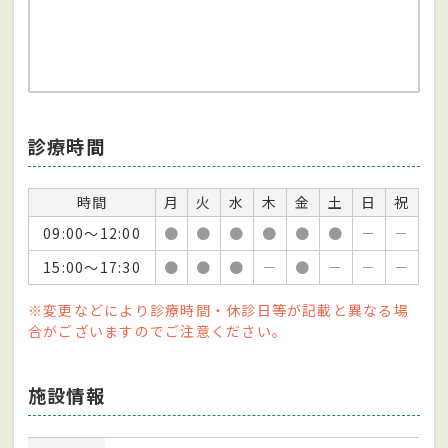
診療時間
時間
月
火
水
木
金
土
日
祝
09:00～12:00
●
●
●
●
●
●
－
－
15:00～17:30
●
●
●
－
●
－
－
－
※変更などにより診療時間・休診日等が記載と異なる場
合がございますのでご注意ください。
施設情報