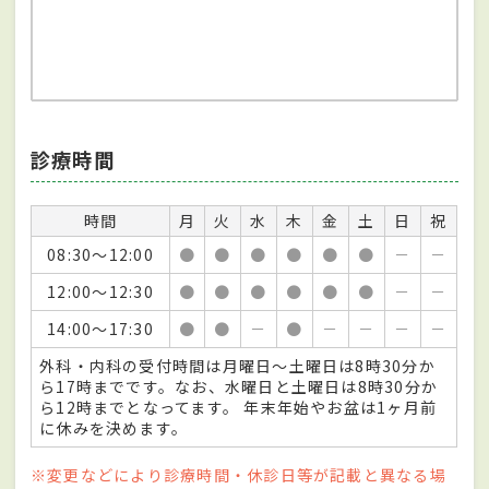
診療時間
時間
月
火
水
木
金
土
日
祝
08:30～12:00
●
●
●
●
●
●
－
－
12:00～12:30
●
●
●
●
●
●
－
－
14:00～17:30
●
●
－
●
－
－
－
－
外科・内科の受付時間は月曜日〜土曜日は8時30分か
ら17時までです。なお、水曜日と土曜日は8時30分か
ら12時までとなってます。 年末年始やお盆は1ヶ月前
に休みを決めます。
※変更などにより診療時間・休診日等が記載と異なる場