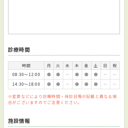
診療時間
時間
月
火
水
木
金
土
日
祝
08:30～12:00
●
●
－
●
●
●
－
－
14:30～18:00
●
●
－
●
●
●
－
－
※変更などにより診療時間・休診日等が記載と異なる場
合がございますのでご注意ください。
施設情報