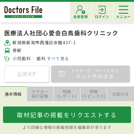
会員登録
ログイン
メニュー
医療法人社団心愛会白鳥歯科クリニック
新潟県新潟市西蒲区赤鏥437-1
巻駅
小児歯科
歯科
すべて見る
ドクターズ・ファイルから
公式HP
ネット予約する
ドクター
特徴
特徴
基本情報
お知らせ
紹介記事
(レポート)
(トピックス)
取材記事の掲載をリクエストする
より詳細な情報の掲載依頼を編集部が承ります