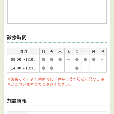
診療時間
時間
月
火
水
木
金
土
日
祝
09:00～13:00
●
●
●
－
●
●
●
－
14:00～18:30
●
●
－
－
●
－
－
－
※変更などにより診療時間・休診日等が記載と異なる場
合がございますのでご注意ください。
施設情報