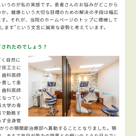
というのが私の実感です。患者さんのお悩みがどこから
のか。健康という大切な目標のための解決の手段は幅広
ます。それが、当院のホームページのトップに標榜して
します”という文言に誠実な姿勢と考えています。
ざされたのでしょう？
ごく自然に
で技工士に
、歯科医師
一貫して患
、歯科医師
になってい
科大学の専
科で勤務す
らず全身管
ばかりの顎関節治療部へ異動することとなりました。顎
で、まるで毎日が能力の限界との戦いのような日々でし