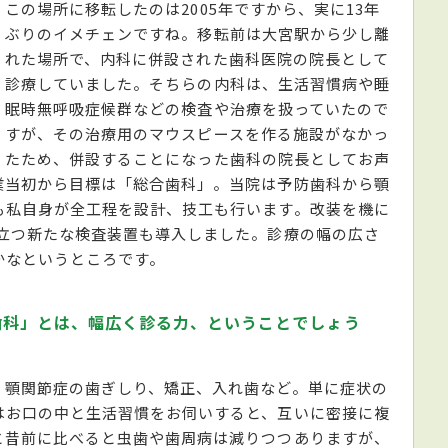
この場所に移転したのは2005年ですから、実に13年
ぶりのイメチェンですね。移転前は大宮駅から少し離
れた場所で、内科に併設された歯科医院の院長として
診療していました。そちらの内科は、生活習慣病や睡
眠時無呼吸症候群などの検査や治療を扱っていたので
すが、その治療用のマウスピースを作る施設がなかっ
たため、併設することになった歯科の院長としてお声
業当初から目標は「総合歯科」。当院は予防歯科から顎
も私自身が全工程を設計、技工も行います。改装を機に
役立つ新たな検査装置も導入しました。診療の幅の広さ
かなというところです。
歯科」とは、幅広く診る力、ということでしょう
、顎関節症の歯ぎしり、矯正、入れ歯など。単に症状の
はお口の中と生活習慣をお伺いすると、互いに密接に複
と昔前に比べると虫歯や歯周病は減りつつありますが、