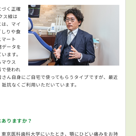
とづく正確
クス線は
には、マイ
ぎしりや食
スマート
縮データを
ています。
るマウス
科で使われ
者さん自身にご自宅で使ってもらうタイプですが、最近
、抵抗なくご利用いただいています。
はありますか？
東京医科歯科大学にいたとき、顎にひどい痛みをお持