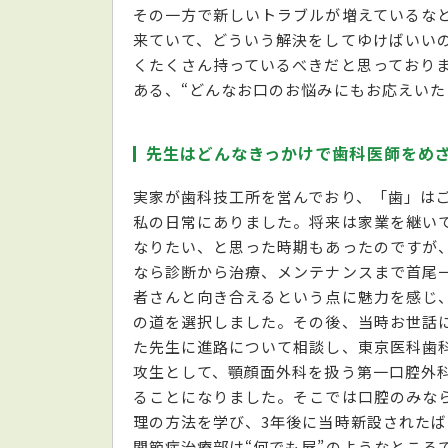
その一方で新しいトラブルが増えているな
来ていて、どういう解決をしてゆけばいい
くたくさん持っているべきだと思っており
ある、“どんなお口のお悩みにもお応えいた
先生はどんなきっかけで歯科医師をめ
実家が歯科技工所を営んでおり、「歯」は
私の日常にありました。将来は家業を継い
なりたい、と思った時期もあったのですが
なら診断から治療、メンテナンスまで首尾
者さんと向き合えるという点に魅力を感じ
の道を選択しました。その後、当時お世話
た先生に進路について相談し、東京医科歯
攻生として、顎顔面外科を扱う第一口腔外
ることになりました。そこでは口腔のみな
理の方法を学び、3年後に当時新設された
関節症治療部は“何でも屋”のようなところ