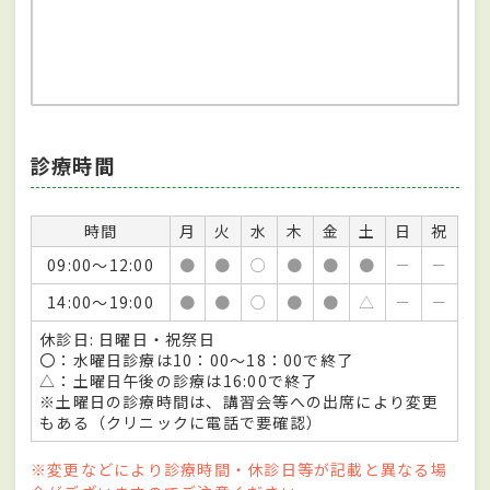
診療時間
時間
月
火
水
木
金
土
日
祝
09:00～12:00
●
●
○
●
●
●
－
－
14:00～19:00
●
●
○
●
●
△
－
－
休診日: 日曜日・祝祭日
〇：水曜日診療は10：00～18：00で終了
△：土曜日午後の診療は16:00で終了
※土曜日の診療時間は、講習会等への出席により変更
もある（クリニックに電話で要確認）
※変更などにより診療時間・休診日等が記載と異なる場