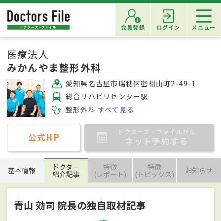
会員登録
ログイン
メニュー
医療法人
みかんやま整形外科
愛知県名古屋市瑞穂区密柑山町2-49-1
総合リハビリセンター駅
整形外科
すべて見る
ドクターズ・ファイルから
公式HP
ネット予約する
ドクター
特徴
特徴
基本情報
お知らせ
紹介記事
(レポート)
(トピックス)
青山 効司 院長の独自取材記事