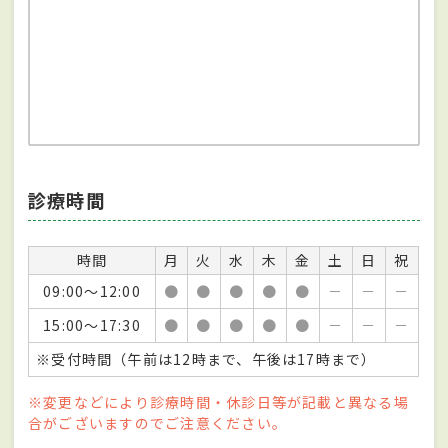
診療時間
時間
月
火
水
木
金
土
日
祝
09:00～12:00
●
●
●
●
●
－
－
－
15:00～17:30
●
●
●
●
●
－
－
－
※受付時間（午前は12時まで、午後は17時まで）
※変更などにより診療時間・休診日等が記載と異なる場
合がございますのでご注意ください。