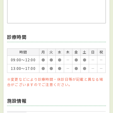
診療時間
時間
月
火
水
木
金
土
日
祝
09:00～12:00
●
●
●
－
●
●
－
－
13:00～17:00
●
●
●
－
●
●
－
－
※変更などにより診療時間・休診日等が記載と異なる場
合がございますのでご注意ください。
施設情報