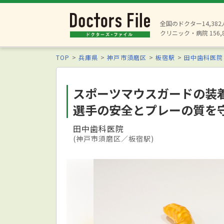
全国のドクター14,38
クリニック・病院 156,
TOP
兵庫県
神戸市須磨区
板宿駅
田中歯科医院
スポーツマウスガードの装
選手の安全とプレーの質を
田中歯科医院
(神戸市須磨区／板宿駅)