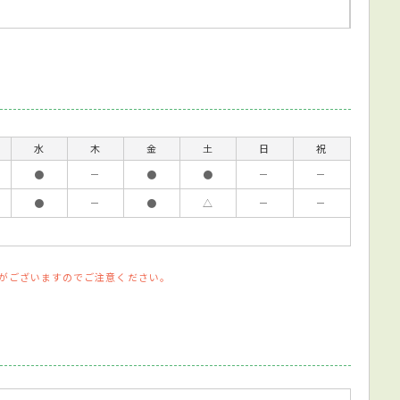
水
木
金
土
日
祝
●
－
●
●
－
－
●
－
●
△
－
－
がございますのでご注意ください。