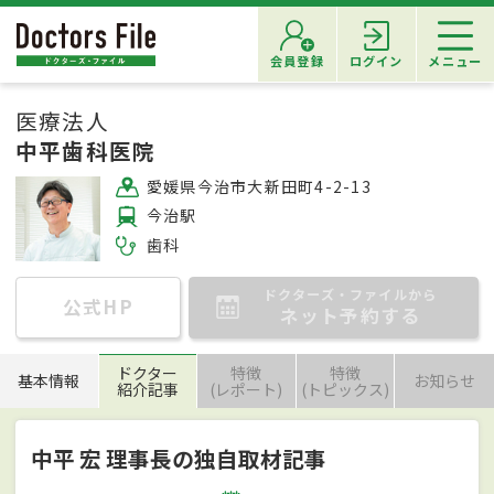
会員登録
ログイン
メニュー
医療法人
中平歯科医院
愛媛県今治市大新田町4-2-13
今治駅
歯科
ドクターズ・ファイルから
公式HP
ネット予約する
ドクター
特徴
特徴
基本情報
お知らせ
紹介記事
(レポート)
(トピックス)
中平 宏 理事長の独自取材記事