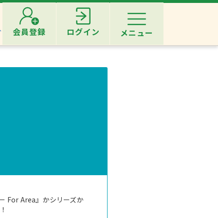
へ
会員登録
ログイン
メニュー
or Area』かシリーズか
介！