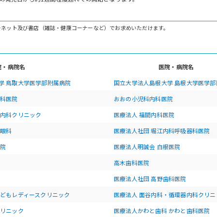
ーネット及び書店（雑誌・健康コーナーなど）でお求めいただけます。
院・病院名
医院・病院名
学 鳥取大学医学部附属病院
国立大学法人島根大学 島根大学医学部
内科医院
おおの小児科内科医院
い内科クリニック
医療法人 福間内科医院
水眼科
医療法人社団 堀江内科呼吸器科医院
医院
医療法人明誠会 白根医院
高木歯科医院
医療法人社団 高野歯科医院
こどもレディースクリニック
医療法人 面谷内科・循環器内科クリニ
クリニック
医療法人かわと歯科 かわと歯科医院