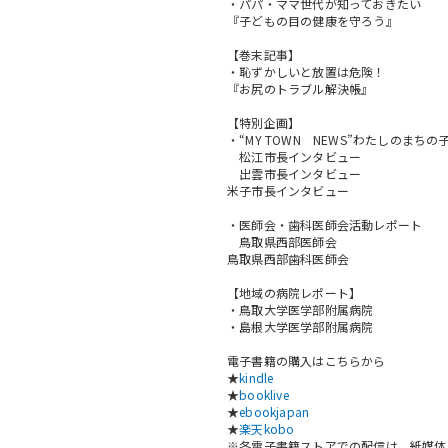
・パパ・ママ世代が知っておきたい
『子どもの目の健康を守ろう』
【巻末記事】
・恥ずかしいと放置は危険！
『お尻のトラブル解決帳』
【特別企画】
・“MY TOWN NEWS”わたしのまち
松江市長インタビュー
出雲市長インタビュー
米子市長インタビュー
・医師会・歯科医師会活動レポート
鳥取県西部医師会
鳥取県西部歯科医師会
【地域の病院レポート】
・鳥取大学医学部附属病院
・島根大学医学部附属病院
電子書籍の購入はこちらから
★
kindle
★
booklive
★
ebookjapan
★
楽天kobo
※各電子書籍ストアでの配信は、紙媒体