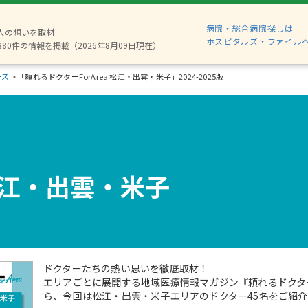
病院・総合病院探しは
2人の想いを取材
ホスピタルズ・ファイル
880件の情報を掲載（2026年8月09日現在）
ーズ
>
「頼れるドクターForArea 松江・出雲・米子」2024-2025版
a 松江・出雲・米子
ドクターたちの熱い思いを徹底取材！
エリアごとに展開する地域医療情報マガジン『頼れるドクター F
ら、今回は松江・出雲・米子エリアのドクター45名をご紹