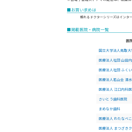
■お買い求めは
頼れるドクターシリーズはインタ
■掲載医院・病院一覧
医
国立大学法人鳥取大
医療法人社団 山田
医療法人社団 ふく
医療法人茗山会 清
医療法人 江口内科
さいとう歯科医院
まめなか歯科
医療法人 わたなべ
医療法人 まつざき