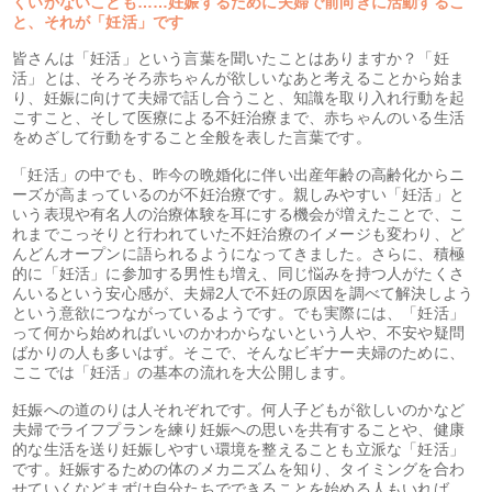
くいかないことも……妊娠するために夫婦で前向きに活動するこ
と、それが「妊活」です
皆さんは「妊活」という言葉を聞いたことはありますか？「妊
活」とは、そろそろ赤ちゃんが欲しいなあと考えることから始ま
り、妊娠に向けて夫婦で話し合うこと、知識を取り入れ行動を起
こすこと、そして医療による不妊治療まで、赤ちゃんのいる生活
をめざして行動をすること全般を表した言葉です。
「妊活」の中でも、昨今の晩婚化に伴い出産年齢の高齢化からニ
ーズが高まっているのが不妊治療です。親しみやすい「妊活」と
いう表現や有名人の治療体験を耳にする機会が増えたことで、こ
れまでこっそりと行われていた不妊治療のイメージも変わり、ど
んどんオープンに語られるようになってきました。さらに、積極
的に「妊活」に参加する男性も増え、同じ悩みを持つ人がたくさ
んいるという安心感が、夫婦2人で不妊の原因を調べて解決しよう
という意欲につながっているようです。でも実際には、「妊活」
って何から始めればいいのかわからないという人や、不安や疑問
ばかりの人も多いはず。そこで、そんなビギナー夫婦のために、
ここでは「妊活」の基本の流れを大公開します。
妊娠への道のりは人それぞれです。何人子どもが欲しいのかなど
夫婦でライフプランを練り妊娠への思いを共有することや、健康
的な生活を送り妊娠しやすい環境を整えることも立派な「妊活」
です。妊娠するための体のメカニズムを知り、タイミングを合わ
せていくなどまずは自分たちでできることを始める人もいれば、