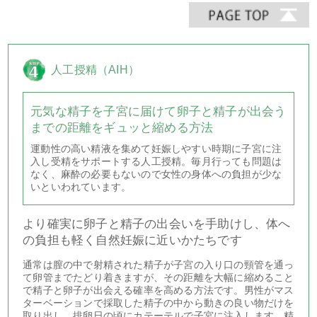
人工授精（AIH）
元気な精子を子宮に届けて卵子と精子が出会う
までの距離をギュッと縮める方法
運動性の高い精液を集めて妊娠しやすい時期に子宮に注
入し受精をサポートする人工授精。毎月行っても問題は
なく、麻酔の必要もないので女性の身体への負担が少な
いといわれています。
より確実に卵子と精子の出会いを手助けし、体へ
の負担も軽く自然妊娠に近いかたちです
通常は膣の中で射精された精子が子宮の入り口の頸管を通っ
て卵管までたどり着きますが、その距離を大幅に縮めること
で精子と卵子が出会える確率を高める方法です。男性がマス
ターベーションで採取した精子の中から動きの良い物だけを
取り出し、排卵日の頃にカテーテルで子宮に注入します。精