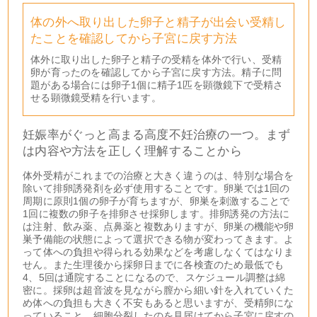
体の外へ取り出した卵子と精子が出会い受精し
たことを確認してから子宮に戻す方法
体外に取り出した卵子と精子の受精を体外で行い、受精
卵が育ったのを確認してから子宮に戻す方法。精子に問
題がある場合には卵子1個に精子1匹を顕微鏡下で受精さ
せる顕微鏡受精を行います。
妊娠率がぐっと高まる高度不妊治療の一つ。まず
は内容や方法を正しく理解することから
体外受精がこれまでの治療と大きく違うのは、特別な場合を
除いて排卵誘発剤を必ず使用することです。卵巣では1回の
周期に原則1個の卵子が育ちますが、卵巣を刺激することで
1回に複数の卵子を排卵させ採卵します。排卵誘発の方法に
は注射、飲み薬、点鼻薬と複数ありますが、卵巣の機能や卵
巣予備能の状態によって選択できる物が変わってきます。よ
って体への負担や得られる効果などを考慮しなくてはなりま
せん。また生理後から採卵日までに各検査のため最低でも
4、5回は通院することになるので、スケジュール調整は綿
密に。採卵は超音波を見ながら膣から細い針を入れていくた
め体への負担も大きく不安もあると思いますが、受精卵にな
っていること、細胞分裂したのを見届けてから子宮に戻すの