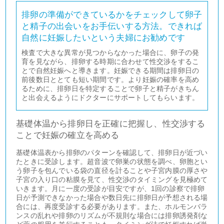
排卵の準備ができているかをチェックして卵子
と精子の出会いをお手伝いする方法。できれば
自然に妊娠したいという夫婦にお勧めです
検査で大きな異常が見つからなかった場合に、卵子の発
育を見ながら、排卵する時期に合わせて性交渉をするこ
とで自然妊娠へと導きます。妊娠できる期間は排卵日の
前後数日ととても短い期間です。より妊娠の確率を高め
るために、排卵日を特定することで卵子と精子がきちん
と出会えるようにドクターにサポートしてもらいます。
基礎体温から排卵日を正確に把握し、性交渉する
ことで妊娠の確立を高める
基礎体温表から排卵のパターンを確認して、排卵日が近づい
たときに受診します。超音波で卵巣の状態を調べ、卵胞とい
う卵子を包んでいる袋の直径を計ることや子宮内膜の厚さや
子宮の入り口の粘膜を見て、性交渉のタイミングを見極めて
いきます。月に一度の受診が目安ですが、1回の診察で排卵
日が予測できなかった場合や数日先に排卵日が予想される場
合には、再度受診する必要があります。また、ホルモンバラ
ンスの乱れや排卵のリズムが不規則な場合には排卵誘発剤な