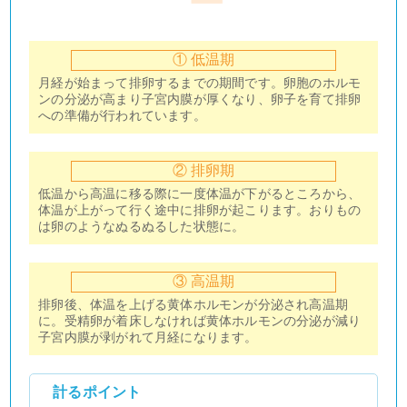
① 低温期
月経が始まって排卵するまでの期間です。卵胞のホルモ
ンの分泌が高まり子宮内膜が厚くなり、卵子を育て排卵
への準備が行われています。
② 排卵期
低温から高温に移る際に一度体温が下がるところから、
体温が上がって行く途中に排卵が起こります。おりもの
は卵のようなぬるぬるした状態に。
③ 高温期
排卵後、体温を上げる黄体ホルモンが分泌され高温期
に。受精卵が着床しなければ黄体ホルモンの分泌が減り
子宮内膜が剥がれて月経になります。
計るポイント