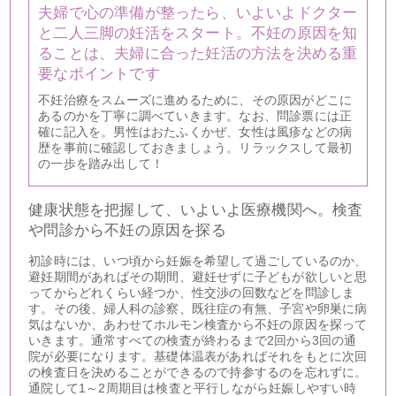
夫婦で心の準備が整ったら、いよいよドクター
と二人三脚の妊活をスタート。不妊の原因を知
ることは、夫婦に合った妊活の方法を決める重
要なポイントです
不妊治療をスムーズに進めるために、その原因がどこに
あるのかを丁寧に調べていきます。なお、問診票には正
確に記入を。男性はおたふくかぜ、女性は風疹などの病
歴を事前に確認しておきましょう。リラックスして最初
の一歩を踏み出して！
健康状態を把握して、いよいよ医療機関へ。検査
や問診から不妊の原因を探る
初診時には、いつ頃から妊娠を希望して過ごしているのか、
避妊期間があればその期間、避妊せずに子どもが欲しいと思
ってからどれくらい経つか、性交渉の回数などを問診しま
す。その後、婦人科の診察、既往症の有無、子宮や卵巣に病
気はないか、あわせてホルモン検査から不妊の原因を探って
いきます。通常すべての検査が終わるまで2回から3回の通
院が必要になります。基礎体温表があればそれをもとに次回
の検査日を決めることができるので持参するのを忘れずに。
通院して1～2周期目は検査と平行しながら妊娠しやすい時