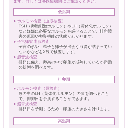
ます。詳しくは各医療機関にご相談ください。
低温期
● ホルモン検査（血液検査）
FSH（卵胞刺激ホルモン）やLH（黄体化ホルモン）
など妊娠に必要なホルモンを調べることで、排卵障
害の原因や卵巣機能の状態がわかります。
● 子宮卵管造影検査
子宮の形や、精子と卵子が出会う卵管が詰まってい
ないかなどをX線で検査します。
● 超音波検査
排卵に備え、卵巣の中で卵胞が成熟しているか卵胞
の状態を調べます。
排卵期
● ホルモン検査（尿検査）
尿の中のLH（黄体化ホルモン）の値を調べること
で、排卵日を予測することができます。
● 超音波検査
排卵日を予測するため、卵胞の大きさを計ります。
高温期