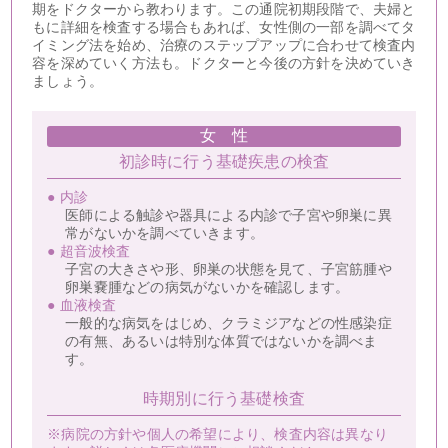
期をドクターから教わります。この通院初期段階で、夫婦と
もに詳細を検査する場合もあれば、女性側の一部を調べてタ
イミング法を始め、治療のステップアップに合わせて検査内
容を深めていく方法も。ドクターと今後の方針を決めていき
ましょう。
女 性
初診時に行う基礎疾患の検査
● 内診
医師による触診や器具による内診で子宮や卵巣に異
常がないかを調べていきます。
● 超音波検査
子宮の大きさや形、卵巣の状態を見て、子宮筋腫や
卵巣嚢腫などの病気がないかを確認します。
● 血液検査
一般的な病気をはじめ、クラミジアなどの性感染症
の有無、あるいは特別な体質ではないかを調べま
す。
時期別に行う基礎検査
※病院の方針や個人の希望により、検査内容は異なり