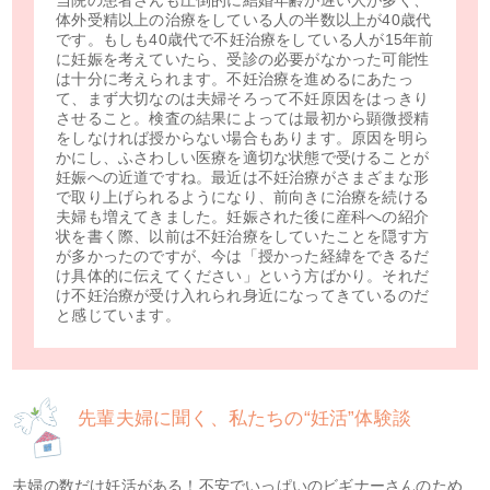
当院の患者さんも圧倒的に結婚年齢が遅い人が多く、
体外受精以上の治療をしている人の半数以上が40歳代
です。もしも40歳代で不妊治療をしている人が15年前
に妊娠を考えていたら、受診の必要がなかった可能性
は十分に考えられます。不妊治療を進めるにあたっ
て、まず大切なのは夫婦そろって不妊原因をはっきり
させること。検査の結果によっては最初から顕微授精
をしなければ授からない場合もあります。原因を明ら
かにし、ふさわしい医療を適切な状態で受けることが
妊娠への近道ですね。最近は不妊治療がさまざまな形
で取り上げられるようになり、前向きに治療を続ける
夫婦も増えてきました。妊娠された後に産科への紹介
状を書く際、以前は不妊治療をしていたことを隠す方
が多かったのですが、今は「授かった経緯をできるだ
け具体的に伝えてください」という方ばかり。それだ
け不妊治療が受け入れられ身近になってきているのだ
と感じています。
先輩夫婦に聞く、私たちの“妊活”体験談
夫婦の数だけ妊活がある！不安でいっぱいのビギナーさんのため