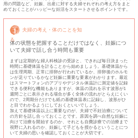
用の問題など、妊娠、出産に対する夫婦それぞれの考え方をまと
めておくことがハッピーな妊活をスタートさせるポイントです。
夫婦の考え・体のことを知
る
体の状態を把握することだけではなく、妊娠につ
いて夫婦で話し合う時間も重要
まずは定期的な婦人科検診の受診と、できれば毎日決まった
時間に基礎体温を計ることから始めましょう。基礎体温から
は生理周期、正常に排卵が行われているか、排卵後のホルモ
ンが足りているかなど妊娠に重要な要素がわかります。最近
はスマートフォンのアプリやデジタル体温計に測定値を記録
できる便利な機能もありますが、体温の流れを示す波形が1
週間ごとに表示される場合が多く全体の流れがとらえにくい
ので、2周期分だけでも紙の基礎体温表に記録し、波形がひ
と目でわかるようにしておくといいでしょう。
加えて基礎体温以上に重要なのが、夫婦で不妊治療について
の方針を話し合っておくことです。原因を調べ自然な妊娠に
向けて治療を開始するのか、それとも自費診療での治療まで
視野に入れるのか、妊娠して子どもを授かるということにつ
いて夫婦の思いを確認しておくことが大切です。