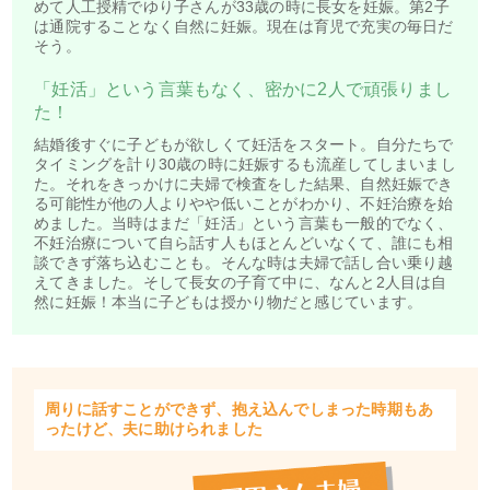
めて人工授精でゆり子さんが33歳の時に長女を妊娠。第2子
は通院することなく自然に妊娠。現在は育児で充実の毎日だ
そう。
「妊活」という言葉もなく、密かに2人で頑張りまし
た！
結婚後すぐに子どもが欲しくて妊活をスタート。自分たちで
タイミングを計り30歳の時に妊娠するも流産してしまいまし
た。それをきっかけに夫婦で検査をした結果、自然妊娠でき
る可能性が他の人よりやや低いことがわかり、不妊治療を始
めました。当時はまだ「妊活」という言葉も一般的でなく、
不妊治療について自ら話す人もほとんどいなくて、誰にも相
談できず落ち込むことも。そんな時は夫婦で話し合い乗り越
えてきました。そして長女の子育て中に、なんと2人目は自
然に妊娠！本当に子どもは授かり物だと感じています。
周りに話すことができず、抱え込んでしまった時期もあ
ったけど、夫に助けられました