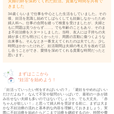
夫婦の絆を深めてくれた妊活。貴重な時間を共有で
きました
34歳くらいまで仕事を中心とした生活をしていました。その
後、妊活を意識し始めてしばらくしても妊娠しなかったため
婦人科へ。仕事の合間を縫って検査を受けましたが、夫婦と
もに問題は見つからず……。でも年齢のこともあり、そのま
ま不妊治療をスタートしました。当時、友人には子持ちの夫
婦が多く打ち明けにくかったり、周囲の言動に傷つくような
出来事も。そんなとき一番支えてくれたのは夫でした。少し
時間はかかったけれど、妊活期間は夫婦の考え方を改めて話
し合うことができ、愛情を深めてくれる貴重な時間だったと
思います。
まずはここから
“妊活”を始めよう！
「妊活っていったい何をすればいいの？」「避妊をやめればいい
だけだよね？」なんて不安や疑問がいっぱいで、最初の一歩が踏
み出せない夫婦も多いのではないでしょうか。でも大丈夫。「赤
ちゃんが欲しい！」と思って婦人科を受診する前に、まずは大ま
かな不妊治療の流れと基本的な内容を理解しておきましょう。実
際に不妊治療を始めたらどこまで治療を継続するのか、時間や費