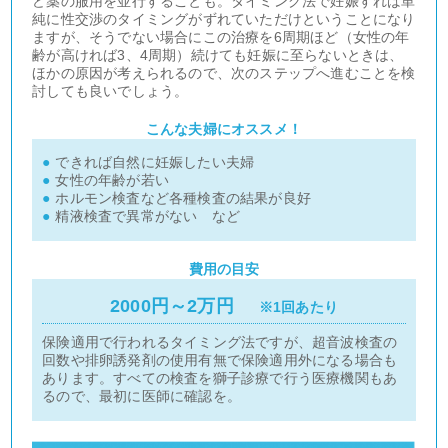
ど薬の服用を並行することも。タイミング法で妊娠すれば単
純に性交渉のタイミングがずれていただけということになり
ますが、そうでない場合にこの治療を6周期ほど（女性の年
齢が高ければ3、4周期）続けても妊娠に至らないときは、
ほかの原因が考えられるので、次のステップへ進むことを検
討しても良いでしょう。
こんな夫婦にオススメ！
●
できれば自然に妊娠したい夫婦
●
女性の年齢が若い
●
ホルモン検査など各種検査の結果が良好
●
精液検査で異常がない など
費用の目安
2000円～2万円
※1回あたり
保険適用で行われるタイミング法ですが、超音波検査の
回数や排卵誘発剤の使用有無で保険適用外になる場合も
あります。すべての検査を獅子診療で行う医療機関もあ
るので、最初に医師に確認を。