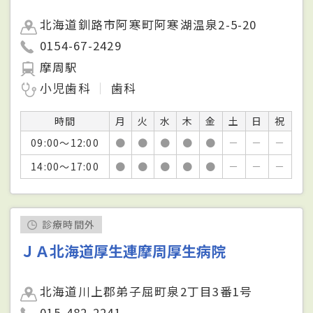
北海道釧路市阿寒町阿寒湖温泉2-5-20
0154-67-2429
摩周駅
小児歯科
歯科
時間
月
火
水
木
金
土
日
祝
09:00～12:00
●
●
●
●
●
－
－
－
14:00～17:00
●
●
●
●
●
－
－
－
診療時間外
ＪＡ北海道厚生連摩周厚生病院
北海道川上郡弟子屈町泉2丁目3番1号
015-482-2241