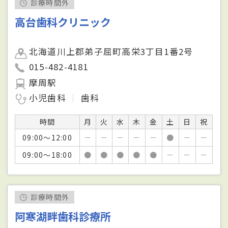
診療時間外
高台歯科クリニック
北海道川上郡弟子屈町高栄3丁目1番2号
015-482-4181
摩周駅
小児歯科
歯科
時間
月
火
水
木
金
土
日
祝
09:00～12:00
－
－
－
－
－
●
－
－
09:00～18:00
●
●
●
●
●
－
－
－
診療時間外
阿寒湖畔歯科診療所