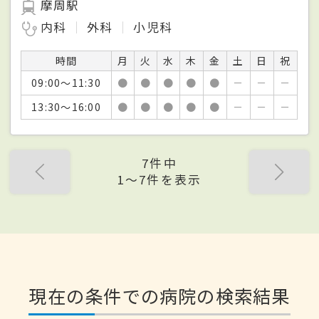
摩周駅
内科
外科
小児科
時間
月
火
水
木
金
土
日
祝
09:00～11:30
●
●
●
●
●
－
－
－
13:30～16:00
●
●
●
●
●
－
－
－
7件中
1〜7件を表示
現在の条件での病院の検索結果