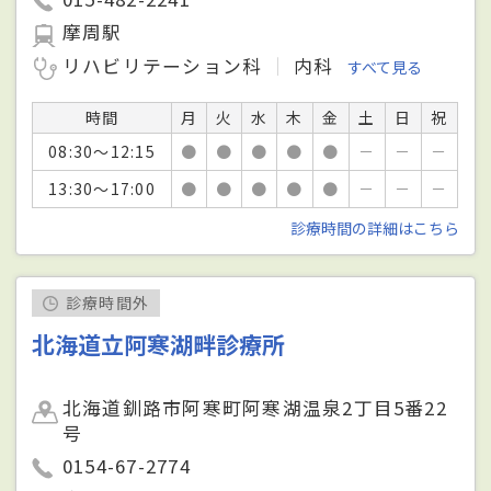
摩周駅
リハビリテーション科
内科
すべて見る
時間
月
火
水
木
金
土
日
祝
08:30～12:15
●
●
●
●
●
－
－
－
13:30～17:00
●
●
●
●
●
－
－
－
診療時間の詳細はこちら
診療時間外
北海道立阿寒湖畔診療所
北海道釧路市阿寒町阿寒湖温泉2丁目5番22
号
0154-67-2774