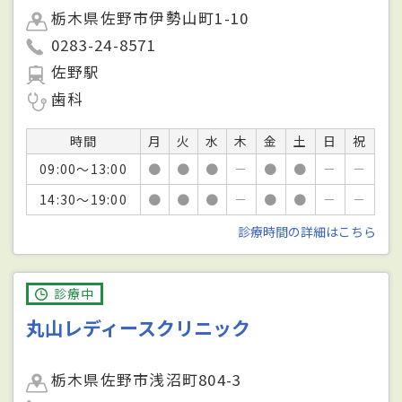
栃木県佐野市伊勢山町1-10
0283-24-8571
佐野駅
歯科
時間
月
火
水
木
金
土
日
祝
09:00～13:00
●
●
●
－
●
●
－
－
14:30～19:00
●
●
●
－
●
●
－
－
診療時間の詳細はこちら
診療中
丸山レディースクリニック
栃木県佐野市浅沼町804-3