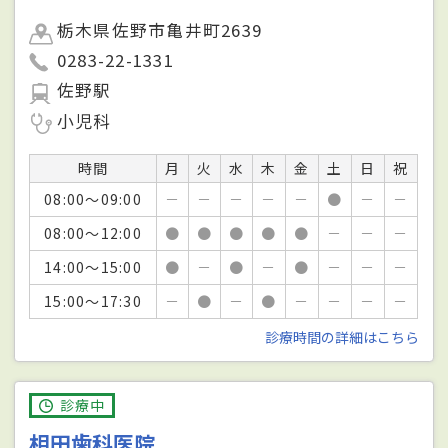
栃木県佐野市亀井町2639
0283-22-1331
佐野駅
小児科
時間
月
火
水
木
金
土
日
祝
08:00～09:00
－
－
－
－
－
●
－
－
08:00～12:00
●
●
●
●
●
－
－
－
14:00～15:00
●
－
●
－
●
－
－
－
15:00～17:30
－
●
－
●
－
－
－
－
診療時間の詳細はこちら
診療中
相田歯科医院