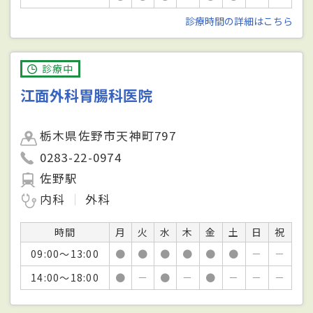
診療時間の詳細はこちら
診療中
江面外科胃腸科医院
栃木県佐野市天神町797
0283-22-0974
佐野駅
内科
外科
時間
月
火
水
木
金
土
日
祝
09:00～13:00
●
●
●
●
●
●
－
－
14:00～18:00
●
－
●
－
●
－
－
－