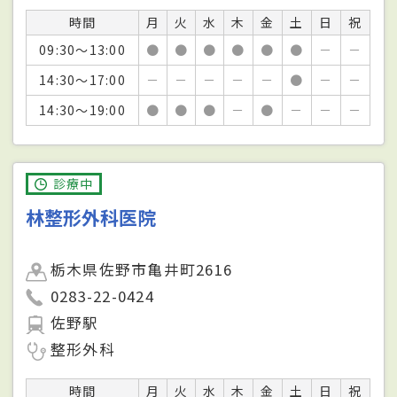
時間
月
火
水
木
金
土
日
祝
09:30～13:00
●
●
●
●
●
●
－
－
14:30～17:00
－
－
－
－
－
●
－
－
14:30～19:00
●
●
●
－
●
－
－
－
診療中
林整形外科医院
栃木県佐野市亀井町2616
0283-22-0424
佐野駅
整形外科
時間
月
火
水
木
金
土
日
祝