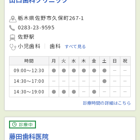
栃木県佐野市久保町267-1
0283-23-9595
佐野駅
小児歯科
歯科
すべて見る
時間
月
火
水
木
金
土
日
祝
09:00～12:30
●
●
●
●
●
●
－
－
14:30～17:00
－
－
－
－
－
●
－
－
14:30～19:00
●
●
●
－
●
－
－
－
診療時間の詳細はこちら
診療中
藤田歯科医院