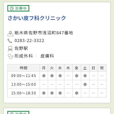
診療中
さかい皮フ科クリニック
栃木県佐野市浅沼町847番地
0283-22-3322
佐野駅
形成外科
皮膚科
時間
月
火
水
木
金
土
日
祝
09:00～11:45
●
●
●
－
●
●
－
－
13:00～15:00
－
－
－
－
－
●
－
－
15:00～18:30
●
●
●
－
●
－
－
－