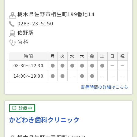
栃木県佐野市相生町199番地14
0283-23-5150
佐野駅
歯科
時間
月
火
水
木
金
土
日
祝
08:30～12:30
●
●
●
●
●
●
－
－
14:00～19:00
●
●
－
●
●
－
－
－
診療時間の詳細はこちら
診療中
かどわき歯科クリニック