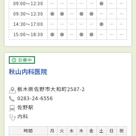
09:00～12:30
－
－
－
－
－
●
－
－
09:30～12:30
●
●
－
●
●
－
－
－
14:30～17:00
－
－
－
－
－
●
－
－
15:00～18:30
●
●
－
●
●
－
－
－
診療中
秋山内科医院
栃木県佐野市大和町2587-2
0283-24-6556
佐野駅
内科
時間
月
火
水
木
金
土
日
祝