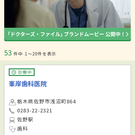
53
件中
1〜20件を表示
診療中
峯岸歯科医院
栃木県佐野市浅沼町864
0283-22-2321
佐野駅
歯科