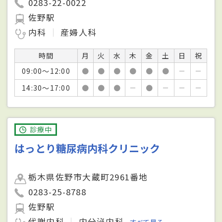
0283-22-0022
佐野駅
内科
産婦人科
時間
月
火
水
木
金
土
日
祝
09:00～12:00
●
●
●
●
●
●
－
－
14:30～17:00
●
●
●
－
●
－
－
－
診療中
はっとり糖尿病内科クリニック
栃木県佐野市大蔵町2961番地
0283-25-8788
佐野駅
代謝内科
内分泌内科