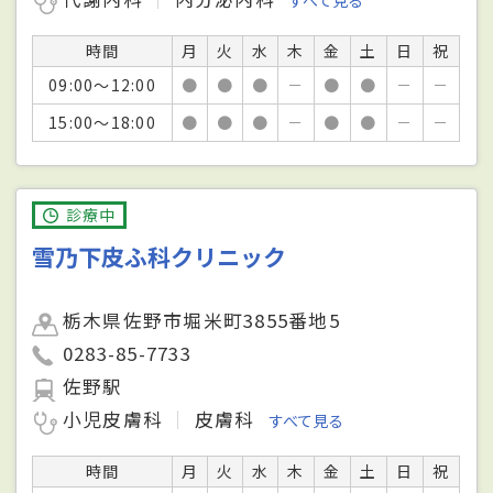
すべて見る
時間
月
火
水
木
金
土
日
祝
09:00～12:00
●
●
●
－
●
●
－
－
15:00～18:00
●
●
●
－
●
●
－
－
診療中
雪乃下皮ふ科クリニック
栃木県佐野市堀米町3855番地5
0283-85-7733
佐野駅
小児皮膚科
皮膚科
すべて見る
時間
月
火
水
木
金
土
日
祝