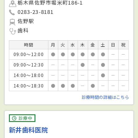
栃木県佐野市堀米町186-1
0283-23-8181
佐野駅
歯科
時間
月
火
水
木
金
土
日
祝
09:00～12:00
●
●
●
●
●
●
－
－
09:00～12:30
－
－
－
●
－
●
－
－
14:00～18:00
－
－
－
－
－
●
－
－
14:00～18:30
●
●
●
－
●
－
－
－
診療時間の詳細はこちら
診療中
新井歯科医院