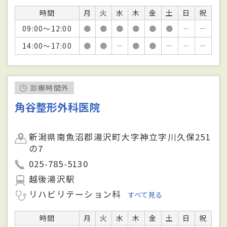
時間
月
火
水
木
金
土
日
祝
09:00～12:00
●
●
●
●
●
●
－
－
14:00～17:00
●
●
－
●
●
－
－
－
診療時間外
角谷整形外科医院
新潟県南魚沼郡湯沢町大字神立字川久保251
の7
025-785-5130
越後湯沢駅
リハビリテーション科
すべて見る
時間
月
火
水
木
金
土
日
祝