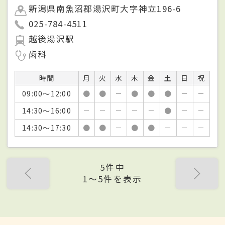
新潟県南魚沼郡湯沢町大字神立196-6
025-784-4511
越後湯沢駅
歯科
時間
月
火
水
木
金
土
日
祝
09:00～12:00
●
●
－
●
●
●
－
－
14:30～16:00
－
－
－
－
－
●
－
－
14:30～17:30
●
●
－
●
●
－
－
－
5件中
1〜5件を表示