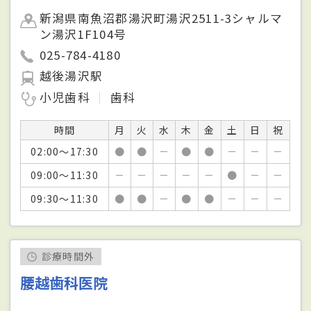
新潟県南魚沼郡湯沢町湯沢2511-3シャルマ
ン湯沢1F104号
025-784-4180
越後湯沢駅
小児歯科
歯科
時間
月
火
水
木
金
土
日
祝
02:00～17:30
●
●
－
●
●
－
－
－
09:00～11:30
－
－
－
－
－
●
－
－
09:30～11:30
●
●
－
●
●
－
－
－
診療時間外
腰越歯科医院