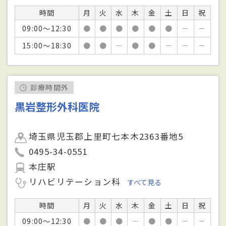
時間
月
火
水
木
金
土
日
祝
09:00～12:30
●
●
●
●
●
●
－
－
15:00～18:30
●
●
－
●
●
－
－
－
診療時間外
黒岩整形外科医院
埼玉県児玉郡上里町七本木2363番地5
0495-34-0551
本庄駅
リハビリテーション科
すべて見る
時間
月
火
水
木
金
土
日
祝
09:00～12:30
●
●
●
－
●
●
－
－