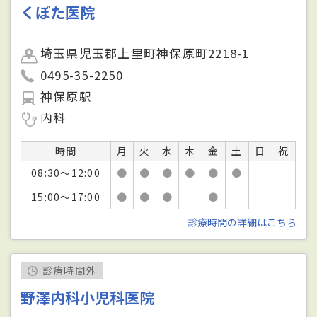
くぼた医院
埼玉県児玉郡上里町神保原町2218-1
0495-35-2250
神保原駅
内科
時間
月
火
水
木
金
土
日
祝
08:30～12:00
●
●
●
●
●
●
－
－
15:00～17:00
●
●
●
－
●
－
－
－
診療時間の詳細はこちら
診療時間外
野澤内科小児科医院