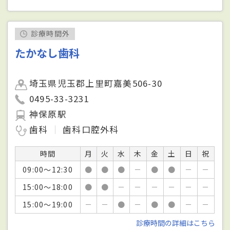
診療時間外
たかなし歯科
埼玉県児玉郡上里町嘉美506-30
0495-33-3231
神保原駅
歯科
歯科口腔外科
時間
月
火
水
木
金
土
日
祝
09:00～12:30
●
●
●
－
●
●
－
－
15:00～18:00
●
●
－
－
－
－
－
－
15:00～19:00
－
－
●
－
●
●
－
－
診療時間の詳細はこちら