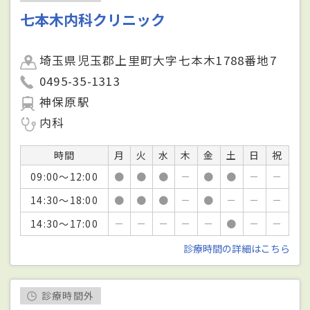
七本木内科クリニック
埼玉県児玉郡上里町大字七本木1788番地7
0495-35-1313
神保原駅
内科
時間
月
火
水
木
金
土
日
祝
09:00～12:00
●
●
●
－
●
●
－
－
14:30～18:00
●
●
●
－
●
－
－
－
14:30～17:00
－
－
－
－
－
●
－
－
診療時間の詳細はこちら
診療時間外