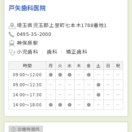
戸矢歯科医院
埼玉県児玉郡上里町七本木1788番地1
0495-35-2000
神保原駅
小児歯科
歯科
矯正歯科
時間
月
火
水
木
金
土
日
祝
09:00～12:00
●
●
●
－
●
－
－
－
09:00～12:30
－
－
－
－
－
●
－
－
14:00～17:30
－
－
－
－
－
●
－
－
14:00～18:00
●
●
●
－
●
－
－
－
診療時間外