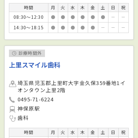
時間
月
火
水
木
金
土
日
祝
08:30～12:30
●
●
●
●
●
●
－
－
14:30～18:15
●
●
●
●
●
－
－
－
診療時間外
上里スマイル歯科
埼玉県児玉郡上里町大字金久保359番地1イ
オンタウン上里2階
0495-71-6224
神保原駅
歯科
時間
月
火
水
木
金
土
日
祝