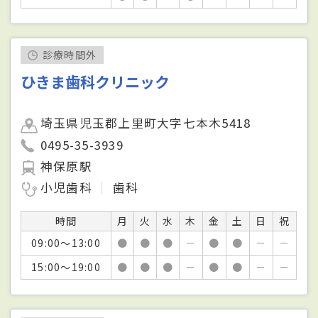
診療時間外
ひきま歯科クリニック
埼玉県児玉郡上里町大字七本木5418
0495-35-3939
神保原駅
小児歯科
歯科
時間
月
火
水
木
金
土
日
祝
09:00～13:00
●
●
●
－
●
●
－
－
15:00～19:00
●
●
●
－
●
●
－
－