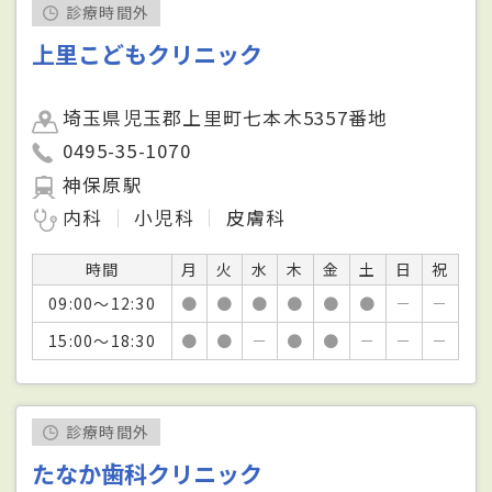
診療時間外
上里こどもクリニック
埼玉県児玉郡上里町七本木5357番地
0495-35-1070
神保原駅
内科
小児科
皮膚科
時間
月
火
水
木
金
土
日
祝
09:00～12:30
●
●
●
●
●
●
－
－
15:00～18:30
●
●
－
●
●
－
－
－
診療時間外
たなか歯科クリニック