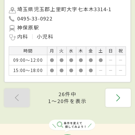
埼玉県児玉郡上里町大字七本木3314-1
0495-33-0922
神保原駅
内科
小児科
時間
月
火
水
木
金
土
日
祝
09:00～12:00
●
●
●
●
●
●
－
－
15:00～18:00
●
●
●
●
●
－
－
－
26件中
1〜20件を表示