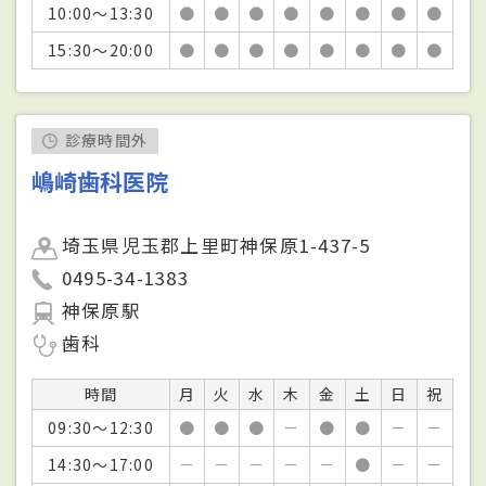
10:00～13:30
●
●
●
●
●
●
●
●
15:30～20:00
●
●
●
●
●
●
●
●
診療時間外
嶋崎歯科医院
埼玉県児玉郡上里町神保原1-437-5
0495-34-1383
神保原駅
歯科
時間
月
火
水
木
金
土
日
祝
09:30～12:30
●
●
●
－
●
●
－
－
14:30～17:00
－
－
－
－
－
●
－
－