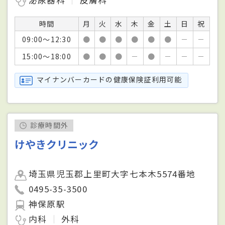
時間
月
火
水
木
金
土
日
祝
09:00～12:30
●
●
●
●
●
●
－
－
15:00～18:00
●
●
●
－
●
－
－
－
マイナンバーカードの健康保険証利用可能
診療時間外
けやきクリニック
埼玉県児玉郡上里町大字七本木5574番地
0495-35-3500
神保原駅
内科
外科