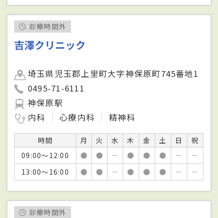
診療時間外
吉澤クリニック
埼玉県児玉郡上里町大字神保原町745番地1
0495-71-6111
神保原駅
内科
心療内科
精神科
時間
月
火
水
木
金
土
日
祝
09:00～12:00
●
●
－
●
●
●
－
－
13:00～16:00
●
●
－
●
●
●
－
－
診療時間外