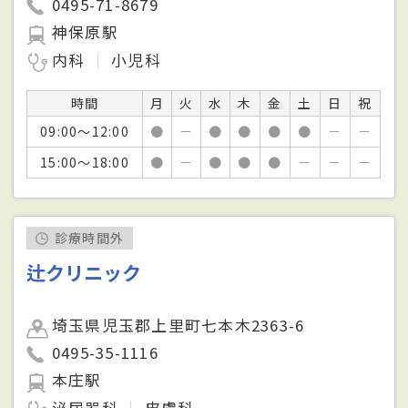
0495-71-8679
神保原駅
内科
小児科
時間
月
火
水
木
金
土
日
祝
09:00～12:00
●
－
●
●
●
●
－
－
15:00～18:00
●
－
●
●
●
－
－
－
診療時間外
辻クリニック
埼玉県児玉郡上里町七本木2363-6
0495-35-1116
本庄駅
泌尿器科
皮膚科