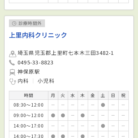
診療時間外
上里内科クリニック
埼玉県児玉郡上里町七本木三田3482-1
0495-33-8823
神保原駅
内科
小児科
時間
月
火
水
木
金
土
日
祝
08:30～12:00
－
－
－
－
－
●
－
－
09:00～12:00
●
●
－
●
－
－
－
－
14:00～17:00
－
－
－
－
－
●
－
－
14:00～17:30
●
●
－
●
－
－
－
－