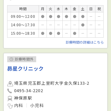
時間
月
火
水
木
金
土
日
祝
09:00～12:00
●
●
●
●
●
●
－
－
14:00～17:30
－
－
－
－
－
●
－
－
15:00～18:30
●
●
●
－
●
－
－
－
診療時間の詳細はこちら
診療時間外
昴星クリニック
埼玉県児玉郡上里町大字金久保133-2
0495-34-2202
神保原駅
内科
小児科