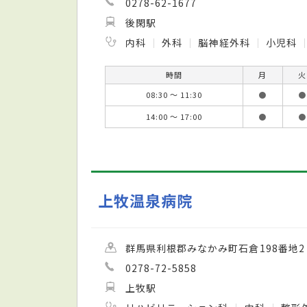
0278-62-1677
後閑駅
内科
外科
脳神経外科
小児科
時間
月
火
08:30 ～ 11:30
●
●
14:00 ～ 17:00
●
●
上牧温泉病院
群馬県利根郡みなかみ町石倉198番地2
0278-72-5858
上牧駅