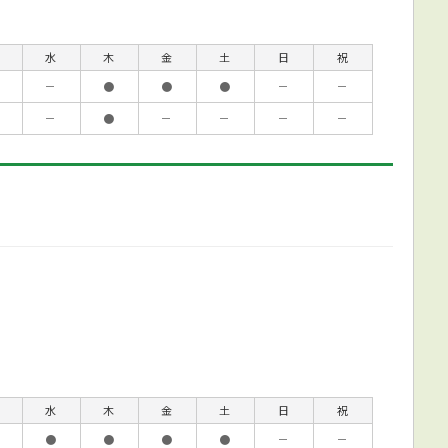
水
木
金
土
日
祝
－
●
●
●
－
－
－
●
－
－
－
－
水
木
金
土
日
祝
●
●
●
●
－
－