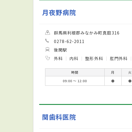
月夜野病院
群馬県利根郡みなかみ町真庭316
0278-62-2011
後閑駅
外科
内科
整形外科
肛門外科
時間
月
火
09:00 ～ 12:00
●
●
関歯科医院