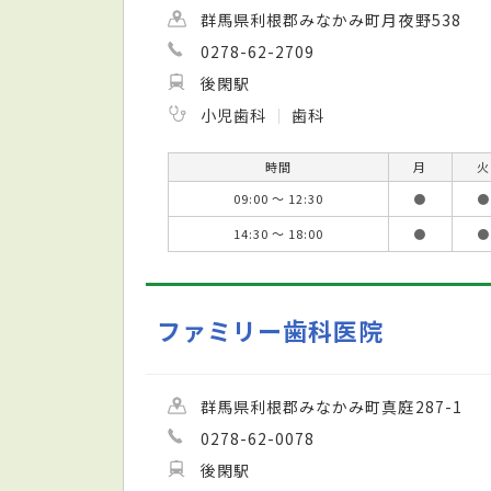
群馬県利根郡みなかみ町月夜野538
0278-62-2709
後閑駅
小児歯科
歯科
時間
月
火
09:00 ～ 12:30
●
●
14:30 ～ 18:00
●
●
ファミリー歯科医院
群馬県利根郡みなかみ町真庭287-1
0278-62-0078
後閑駅