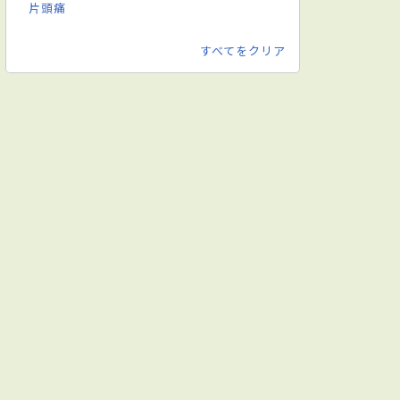
片頭痛
すべてをクリア
科
胃腸内科
内視鏡内科
脳神経外科
皮膚科
アレルギ