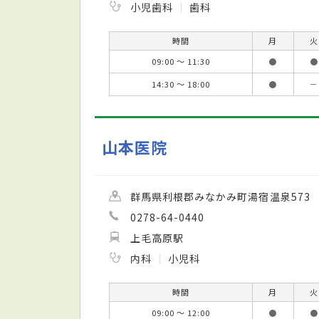
小児歯科
歯科
時間
月
火
09:00 ～ 11:30
●
●
14:30 ～ 18:00
●
－
山本医院
群馬県利根郡みなかみ町湯宿温泉573
0278-64-0440
上毛高原駅
内科
小児科
時間
月
火
09:00 ～ 12:00
●
●