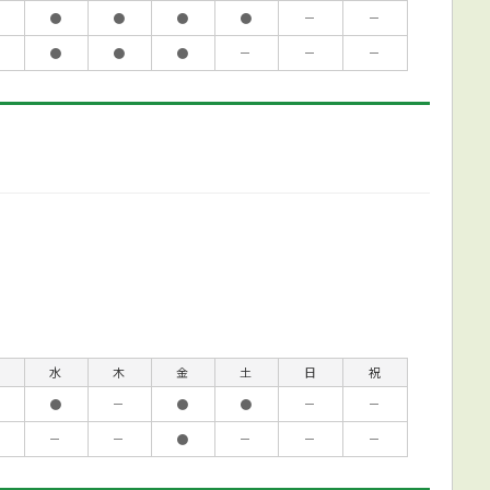
●
●
●
●
－
－
●
●
●
－
－
－
水
木
金
土
日
祝
●
－
●
●
－
－
－
－
●
－
－
－