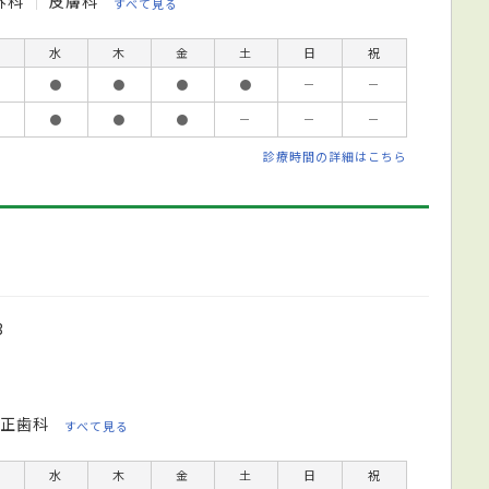
外科
皮膚科
すべて見る
水
木
金
土
日
祝
●
●
●
●
－
－
●
●
●
－
－
－
診療時間の詳細はこちら
3
正歯科
すべて見る
水
木
金
土
日
祝