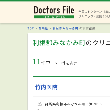
全国のドクター14,35
クリニック・病院 156,
TOP
群馬県
利根郡みなかみ町
の検索結果
利根郡みなかみ町
のクリ
11
件中
1〜11件を表示
竹内医院
群馬県利根郡みなかみ町下津2095