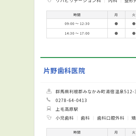
リハビリテーション科
内科
整形
時間
月
火
09:00 ～ 12:30
●
●
14:30 ～ 17:00
●
●
片野歯科医院
群馬県利根郡みなかみ町湯宿温泉512-
0278-64-0413
上毛高原駅
小児歯科
歯科
歯科口腔外科
矯
時間
月
火