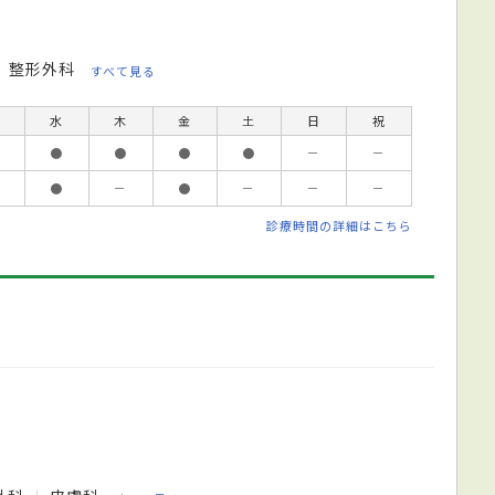
整形外科
すべて見る
水
木
金
土
日
祝
●
●
●
●
－
－
●
－
●
－
－
－
診療時間の詳細はこちら