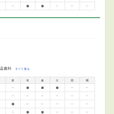
－
●
●
－
－
－
正歯科
すべて見る
水
木
金
土
日
祝
－
●
●
●
－
－
－
－
－
－
－
－
●
－
－
－
－
－
－
●
●
－
－
－