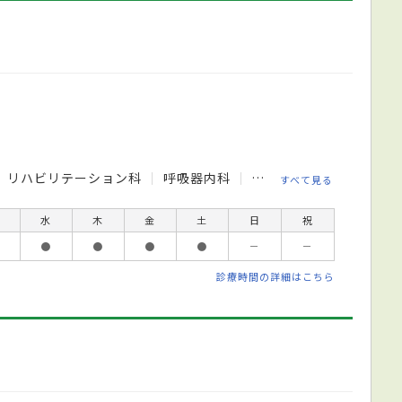
リハビリテーション科
呼吸器内科
循環器内科
消化器内
すべて見る
水
木
金
土
日
祝
●
●
●
●
－
－
診療時間の詳細はこちら