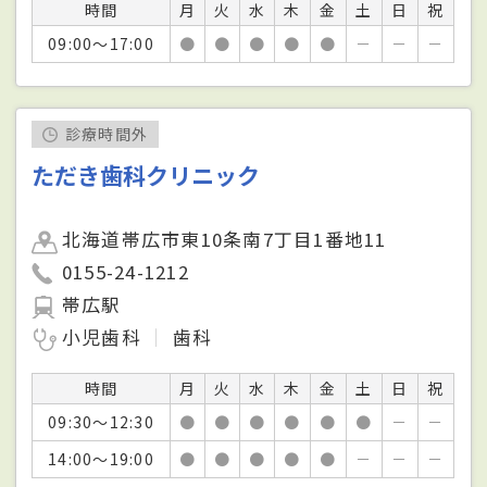
時間
月
火
水
木
金
土
日
祝
09:00～17:00
●
●
●
●
●
－
－
－
診療時間外
ただき歯科クリニック
北海道帯広市東10条南7丁目1番地11
0155-24-1212
帯広駅
小児歯科
歯科
時間
月
火
水
木
金
土
日
祝
09:30～12:30
●
●
●
●
●
●
－
－
14:00～19:00
●
●
●
●
●
－
－
－