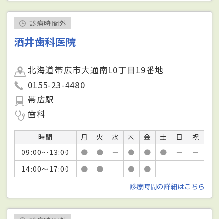
診療時間外
酒井歯科医院
北海道帯広市大通南10丁目19番地
0155-23-4480
帯広駅
歯科
時間
月
火
水
木
金
土
日
祝
09:00～13:00
●
●
－
●
●
●
－
－
14:00～17:00
●
●
－
●
●
－
－
－
診療時間の詳細はこちら