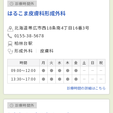
診療時間外
はるこま皮膚科形成外科
北海道帯広市西18条南4丁目16番3号
0155-38-5678
柏林台駅
形成外科
皮膚科
時間
月
火
水
木
金
土
日
祝
09:00～12:00
●
●
●
●
●
－
－
－
13:30～17:00
●
●
●
●
●
－
－
－
診療時間の詳細はこちら
診療時間外