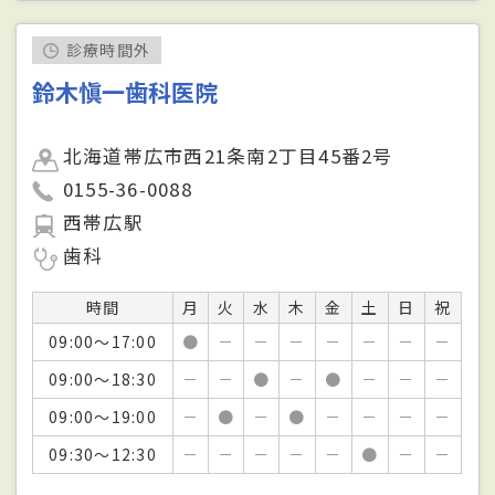
診療時間外
鈴木愼一歯科医院
北海道帯広市西21条南2丁目45番2号
0155-36-0088
西帯広駅
歯科
時間
月
火
水
木
金
土
日
祝
09:00～17:00
●
－
－
－
－
－
－
－
09:00～18:30
－
－
●
－
●
－
－
－
09:00～19:00
－
●
－
●
－
－
－
－
09:30～12:30
－
－
－
－
－
●
－
－