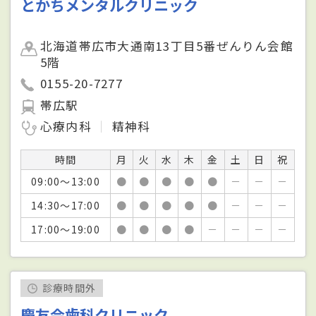
とかちメンタルクリニック
北海道帯広市大通南13丁目5番ぜんりん会館
5階
0155-20-7277
帯広駅
心療内科
精神科
時間
月
火
水
木
金
土
日
祝
09:00～13:00
●
●
●
●
●
－
－
－
14:30～17:00
●
●
●
●
●
－
－
－
17:00～19:00
●
●
●
●
－
－
－
－
診療時間外
慶友会歯科クリニック