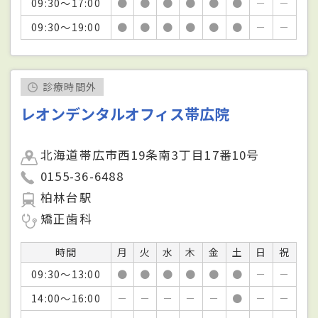
09:30～17:00
●
●
●
●
●
●
－
－
09:30～19:00
●
●
●
●
●
●
－
－
診療時間外
レオンデンタルオフィス帯広院
北海道帯広市西19条南3丁目17番10号
0155-36-6488
柏林台駅
矯正歯科
時間
月
火
水
木
金
土
日
祝
09:30～13:00
●
●
●
●
●
●
－
－
14:00～16:00
－
－
－
－
－
●
－
－