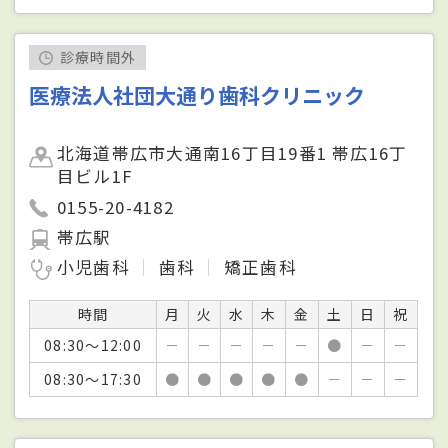
診療時間外
医療法人社団大通り歯科クリニック
北海道帯広市大通南16丁目19番1 帯広16丁
目ビル1F
0155-20-4182
帯広駅
小児歯科
歯科
矯正歯科
時間
月
火
水
木
金
土
日
祝
08:30～12:00
－
－
－
－
－
●
－
－
08:30～17:30
●
●
●
●
●
－
－
－