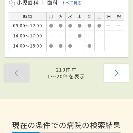
小児歯科
歯科
すべて見る
時間
月
火
水
木
金
土
日
祝
09:00～12:00
●
●
●
●
●
●
－
－
14:00～17:00
－
－
－
●
－
－
－
－
14:00～18:00
●
●
●
－
●
－
－
－
210件中
1〜20件を表示
現在の条件での病院の検索結果