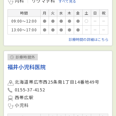
内科
リウマチ科
すべて見る
時間
月
火
水
木
金
土
日
祝
09:00～12:00
●
●
●
●
●
○
－
－
13:00～17:00
●
●
●
●
●
－
－
－
診療時間の詳細はこちら
診療時間外
福井小児科医院
北海道帯広市西25条南1丁目14番地49号
0155-37-4152
西帯広駅
小児科