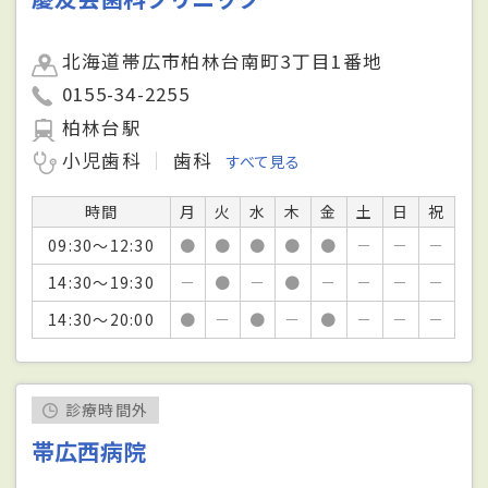
北海道帯広市柏林台南町3丁目1番地
0155-34-2255
柏林台駅
小児歯科
歯科
すべて見る
時間
月
火
水
木
金
土
日
祝
09:30～12:30
●
●
●
●
●
－
－
－
14:30～19:30
－
●
－
●
－
－
－
－
14:30～20:00
●
－
●
－
●
－
－
－
診療時間外
帯広西病院