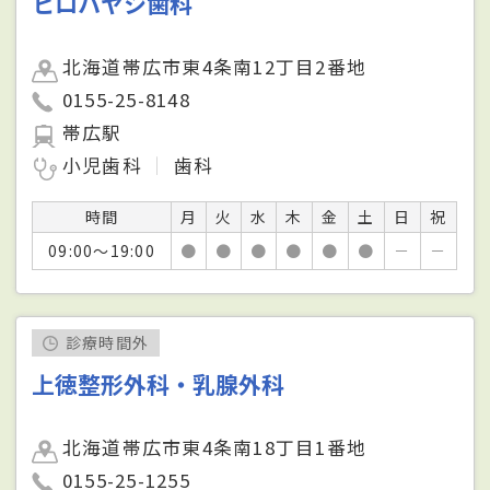
ヒロハヤシ歯科
北海道帯広市東4条南12丁目2番地
0155-25-8148
帯広駅
小児歯科
歯科
時間
月
火
水
木
金
土
日
祝
09:00～19:00
●
●
●
●
●
●
－
－
診療時間外
上徳整形外科・乳腺外科
北海道帯広市東4条南18丁目1番地
0155-25-1255