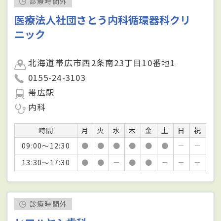
診療時間外
医療法人社団さとう内科循環器科クリ
ニック
北海道帯広市西2条南23丁目10番地1
0155-24-3103
帯広駅
内科
時間
月
火
水
木
金
土
日
祝
09:00～12:30
●
●
●
●
●
●
－
－
13:30～17:30
●
●
－
●
●
－
－
－
診療時間外