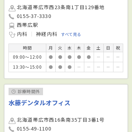
北海道帯広市西23条南1丁目129番地
0155-37-3330
西帯広駅
内科
神経内科
すべて見る
時間
月
火
水
木
金
土
日
祝
09:00～12:00
●
●
●
●
●
－
－
－
13:30～15:00
●
●
●
－
－
－
－
－
診療時間外
水藤デンタルオフィス
北海道帯広市西16条南35丁目3番1号
0155-49-1100