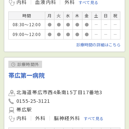
内科
血液内科
外科
すべて見る
時間
月
火
水
木
金
土
日
祝
08:30～12:00
●
●
●
●
●
－
－
－
09:00～12:00
●
●
●
●
●
－
－
－
診療時間の詳細はこちら
診療時間外
帯広第一病院
北海道帯広市西4条南15丁目17番地3
0155-25-3121
帯広駅
内科
外科
脳神経外科
すべて見る