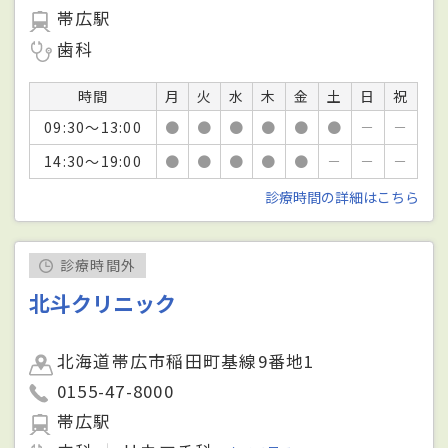
帯広駅
歯科
時間
月
火
水
木
金
土
日
祝
09:30～13:00
●
●
●
●
●
●
－
－
14:30～19:00
●
●
●
●
●
－
－
－
診療時間の詳細はこちら
診療時間外
北斗クリニック
北海道帯広市稲田町基線9番地1
0155-47-8000
帯広駅