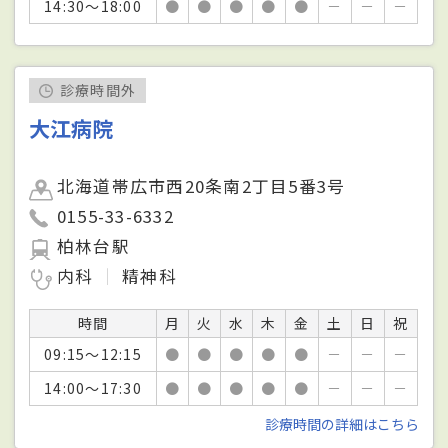
14:30～18:00
●
●
●
●
●
－
－
－
診療時間外
大江病院
北海道帯広市西20条南2丁目5番3号
0155-33-6332
柏林台駅
内科
精神科
時間
月
火
水
木
金
土
日
祝
09:15～12:15
●
●
●
●
●
－
－
－
14:00～17:30
●
●
●
●
●
－
－
－
診療時間の詳細はこちら