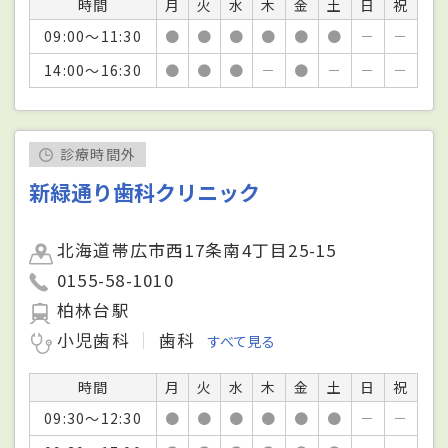
時間
月
火
水
木
金
土
日
祝
09:00～11:30
●
●
●
●
●
●
－
－
14:00～16:30
●
●
●
－
●
－
－
－
診療時間外
新緑通り歯科クリニック
北海道帯広市西17条南4丁目25-15
0155-58-1010
柏林台駅
小児歯科
歯科
すべて見る
時間
月
火
水
木
金
土
日
祝
09:30～12:30
●
●
●
●
●
●
－
－