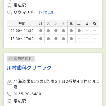
帯広駅
リウマチ科
すべて見る
時間
月
火
水
木
金
土
日
祝
09:00～11:30
●
●
●
●
●
●
－
－
13:30～17:00
●
●
●
●
●
－
－
－
診療時間外
川村歯科クリニック
北海道帯広市東1条南6丁目2番地4川村ビル2
階
0155-20-6480
帯広駅