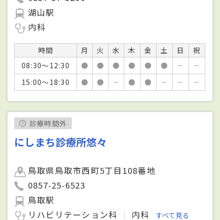
湖山駅
内科
時間
月
火
水
木
金
土
日
祝
08:30～12:30
●
●
●
●
●
●
－
－
15:00～18:30
●
●
－
●
●
－
－
－
診療時間外
にしまち診療所悠々
鳥取県鳥取市西町5丁目108番地
0857-25-6523
鳥取駅
リハビリテーション科
内科
すべて見る