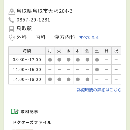
鳥取県鳥取市大杙204-3
0857-29-1281
鳥取駅
外科
内科
漢方内科
すべて見る
時間
月
火
水
木
金
土
日
祝
08:30～12:00
●
●
●
●
●
●
－
－
14:00～16:00
－
－
－
－
－
●
－
－
14:00～18:00
●
●
●
●
●
－
－
－
診療時間の詳細はこちら
取材記事
ドクターズファイル