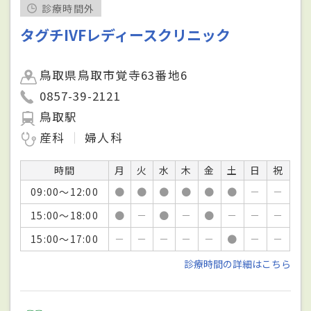
診療時間外
タグチIVFレディースクリニック
鳥取県鳥取市覚寺63番地6
0857-39-2121
鳥取駅
産科
婦人科
時間
月
火
水
木
金
土
日
祝
09:00～12:00
●
●
●
●
●
●
－
－
15:00～18:00
●
－
●
－
●
－
－
－
15:00～17:00
－
－
－
－
－
●
－
－
診療時間の詳細はこちら