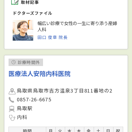
取材記事
ドクターズファイル
幅広い診療で女性の一生に寄り添う産婦
人科
田口 俊章 院長
診療時間外
医療法人安陪内科医院
鳥取県鳥取市吉方温泉3丁目811番地の2
0857-26-6675
鳥取駅
内科
時間
月
火
水
木
金
土
日
祝