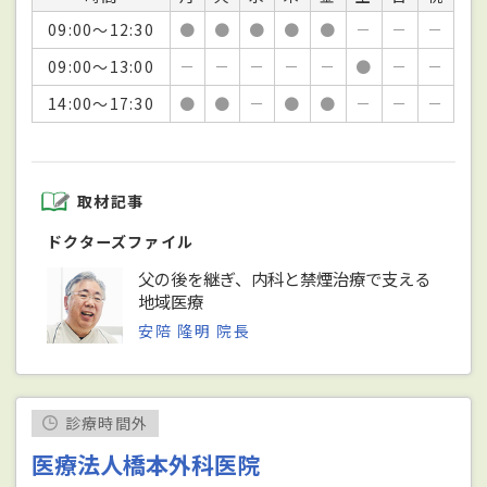
09:00～12:30
●
●
●
●
●
－
－
－
09:00～13:00
－
－
－
－
－
●
－
－
14:00～17:30
●
●
－
●
●
－
－
－
取材記事
ドクターズファイル
父の後を継ぎ、内科と禁煙治療で支える
地域医療
安陪 隆明 院長
診療時間外
医療法人橋本外科医院