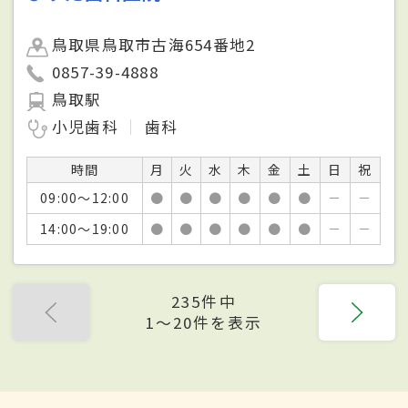
鳥取県鳥取市古海654番地2
0857-39-4888
鳥取駅
小児歯科
歯科
時間
月
火
水
木
金
土
日
祝
09:00～12:00
●
●
●
●
●
●
－
－
14:00～19:00
●
●
●
●
●
●
－
－
235件中
1〜20件を表示