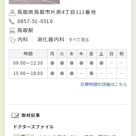
鳥取県鳥取市片原4丁目111番地
0857-51-0510
鳥取駅
内科
消化器内科
すべて見る
時間
月
火
水
木
金
土
日
祝
09:00～12:30
●
●
●
●
●
●
－
－
15:00～18:00
●
●
●
－
●
－
－
－
診療時間の詳細はこちら
取材記事
ドクターズファイル