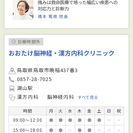
強みは救命医療で培った幅広い疾患への
対応力と診断力
橋本 篤徳 院長
診療時間外
おおたけ脳神経・漢方内科クリニック
鳥取県鳥取市晩稲437番3
0857-28-7025
湖山駅
漢方内科
脳神経内科
すべて見る
時間
月
火
水
木
金
土
日
祝
09:00～12:30
●
●
●
●
●
●
－
－
15:00～18:00
●
●
－
●
●
－
－
－