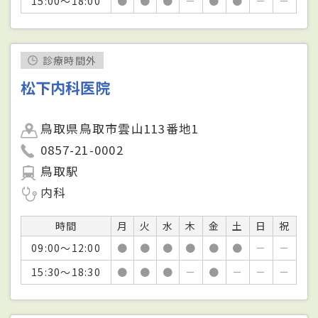
15:00～18:00
●
●
●
－
●
●
－
－
診療時間外
松下内科医院
鳥取県鳥取市雲山113番地1
0857-21-0002
鳥取駅
内科
時間
月
火
水
木
金
土
日
祝
09:00～12:00
●
●
●
●
●
●
－
－
15:30～18:30
●
●
●
－
●
－
－
－