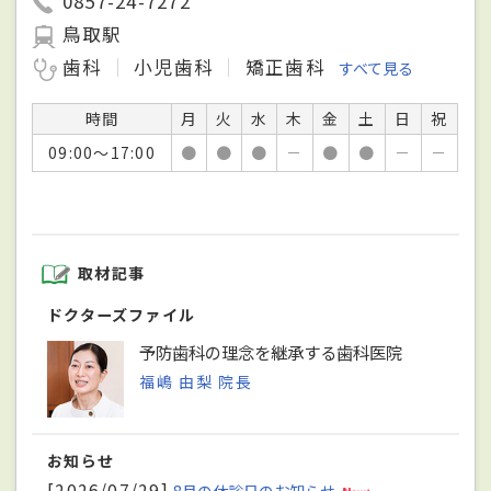
0857-24-7272
鳥取駅
歯科
小児歯科
矯正歯科
すべて見る
時間
月
火
水
木
金
土
日
祝
09:00～17:00
●
●
●
－
●
●
－
－
取材記事
ドクターズファイル
予防歯科の理念を継承する歯科医院
福嶋 由梨 院長
お知らせ
[2026/07/29]
8月の休診日のお知らせ