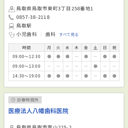
鳥取県鳥取市東町3丁目258番地1
0857-38-2118
鳥取駅
小児歯科
歯科
すべて見る
時間
月
火
水
木
金
土
日
祝
09:00～12:30
●
●
●
－
●
－
●
●
09:00～13:00
－
－
－
－
－
●
－
－
14:30～19:00
●
●
●
－
●
－
●
●
診療時間外
医療法人八幡歯科医院
鳥取県鳥取市雲山225-2