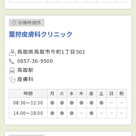
診療時間外
葉狩皮膚科クリニック
鳥取県鳥取市今町1丁目502
0857-36-9500
鳥取駅
皮膚科
時間
月
火
水
木
金
土
日
祝
08:30～12:30
●
●
●
●
●
●
－
－
14:00～18:00
●
●
●
－
●
－
－
－