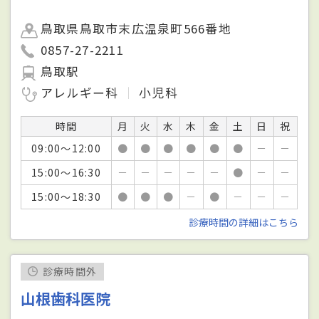
鳥取県鳥取市末広温泉町566番地
0857-27-2211
鳥取駅
アレルギー科
小児科
時間
月
火
水
木
金
土
日
祝
09:00～12:00
●
●
●
●
●
●
－
－
15:00～16:30
－
－
－
－
－
●
－
－
15:00～18:30
●
●
●
－
●
－
－
－
診療時間の詳細はこちら
診療時間外
山根歯科医院