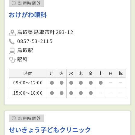
診療時間外
おけがわ眼科
鳥取県鳥取市叶293-12
0857-53-2115
鳥取駅
眼科
時間
月
火
水
木
金
土
日
祝
09:00～12:00
●
●
●
●
●
●
－
－
15:00～18:00
●
●
●
●
●
－
－
－
診療時間外
せいきょう子どもクリニック