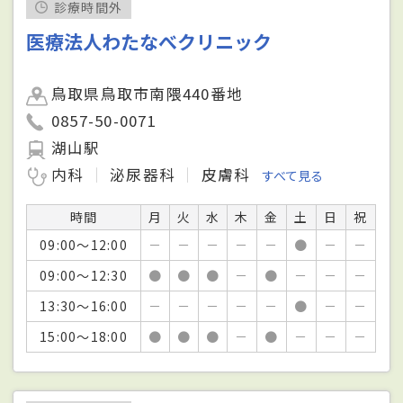
診療時間外
医療法人わたなべクリニック
鳥取県鳥取市南隈440番地
0857-50-0071
湖山駅
内科
泌尿器科
皮膚科
すべて見る
時間
月
火
水
木
金
土
日
祝
09:00～12:00
－
－
－
－
－
●
－
－
09:00～12:30
●
●
●
－
●
－
－
－
13:30～16:00
－
－
－
－
－
●
－
－
15:00～18:00
●
●
●
－
●
－
－
－