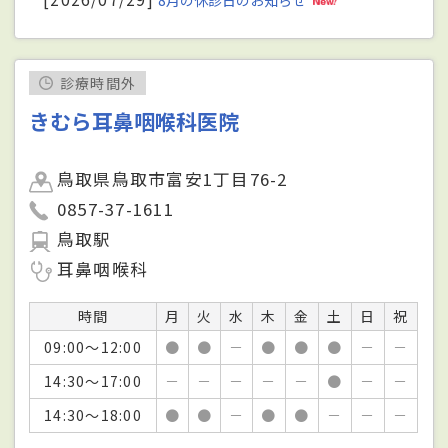
診療時間外
きむら耳鼻咽喉科医院
鳥取県鳥取市富安1丁目76-2
0857-37-1611
鳥取駅
耳鼻咽喉科
時間
月
火
水
木
金
土
日
祝
09:00～12:00
●
●
－
●
●
●
－
－
14:30～17:00
－
－
－
－
－
●
－
－
14:30～18:00
●
●
－
●
●
－
－
－