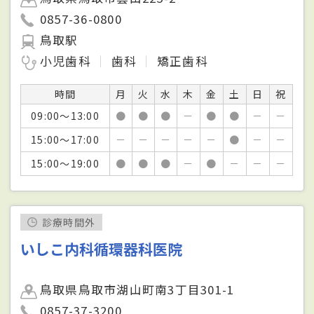
0857-36-0800
鳥取駅
小児歯科
歯科
矯正歯科
時間
月
火
水
木
金
土
日
祝
09:00～13:00
●
●
●
－
●
●
－
－
15:00～17:00
－
－
－
－
－
●
－
－
15:00～19:00
●
●
●
－
●
－
－
－
診療時間外
いしこ内科循環器科医院
鳥取県鳥取市湖山町南3丁目301-1
0857-37-3200