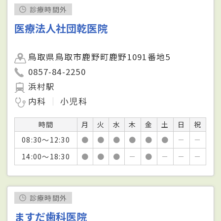
診療時間外
医療法人社団乾医院
鳥取県鳥取市鹿野町鹿野1091番地5
0857-84-2250
浜村駅
内科
小児科
時間
月
火
水
木
金
土
日
祝
08:30～12:30
●
●
●
●
●
●
－
－
14:00～18:30
●
●
●
－
●
－
－
－
診療時間外
ますだ歯科医院