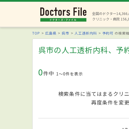
全国のドクター14,36
クリニック・病院 156,
TOP
広島県
呉市
人工透析内科
予約可
の検索
呉市の人工透析内科、予
0
件中
1〜0件を表示
検索条件に当てはまるクリ
再度条件を変