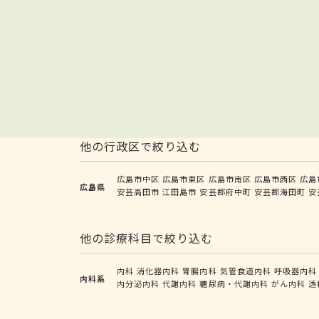
他の行政区で絞り込む
広島市中区
広島市東区
広島市南区
広島市西区
広島
広島県
安芸高田市
江田島市
安芸郡府中町
安芸郡海田町
安
他の診療科目で絞り込む
内科
消化器内科
胃腸内科
気管食道内科
呼吸器内科
内科系
内分泌内科
代謝内科
糖尿病・代謝内科
がん内科
透