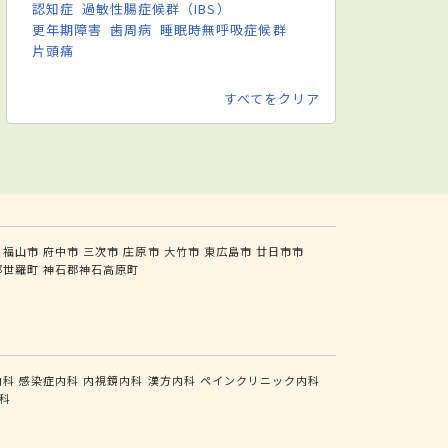
認知症
過敏性腸症候群（IBS）
更年期障害
歯周病
睡眠時無呼吸症候群
片頭痛
すべてをクリア
福山市
府中市
三次市
庄原市
大竹市
東広島市
廿日市市
郡世羅町
神石郡神石高原町
内科
感染症内科
内視鏡内科
漢方内科
ペインクリニック内科
科