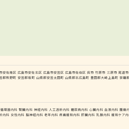
市安佐南区
広島市安佐北区
広島市安芸区
広島市佐伯区
呉市
竹原市
三原市
尾道市
芸郡熊野町
安芸郡坂町
山県郡安芸太田町
山県郡北広島町
豊田郡大崎上島町
世羅
循環器内科
腎臓内科
神経内科
人工透析内科
糖尿病内科
心臓内科
血液内科
腫瘍
析内科
女性内科
脳神経内科
老年内科
疼痛緩和内科
肝臓内科
乳腺内科
緩和ケア内