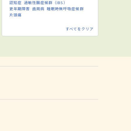
認知症
過敏性腸症候群（IBS）
更年期障害
歯周病
睡眠時無呼吸症候群
片頭痛
すべてをクリア