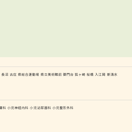
木
長沼
古庄
県総合運動場
県立美術館前
御門台
狐ヶ崎
桜橋
入江岡
新清水
膚科
小児神経内科
小児泌尿器科
小児整形外科