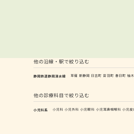
他の沿線・駅で絞り込む
草薙
新静岡
日吉町
音羽町
春日町
柚
静岡鉄道静岡清水線
他の診療科目で絞り込む
小児科
小児外科
小児眼科
小児耳鼻咽喉科
小児皮
小児科系