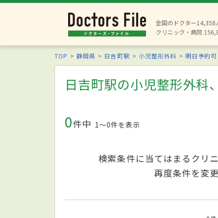
全国のドクター14,35
クリニック・病院 156,
TOP
静岡県
日吉町駅
小児整形外科
明日予約可
日吉町駅の小児整形外科
0
件中
1〜0件を表示
検索条件に当てはまるクリ
再度条件を変