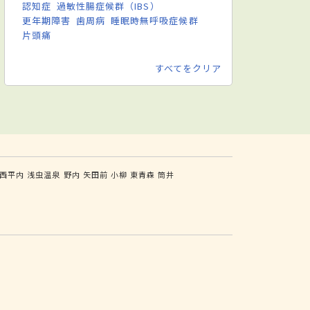
認知症
過敏性腸症候群（IBS）
更年期障害
歯周病
睡眠時無呼吸症候群
片頭痛
すべてをクリア
西平内
浅虫温泉
野内
矢田前
小柳
東青森
筒井