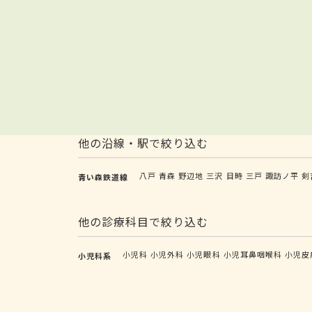
他の沿線・駅で絞り込む
八戸
青森
野辺地
三沢
目時
三戸
諏訪ノ平
剣
青い森鉄道線
他の診療科目で絞り込む
小児科
小児外科
小児眼科
小児耳鼻咽喉科
小児皮
小児科系