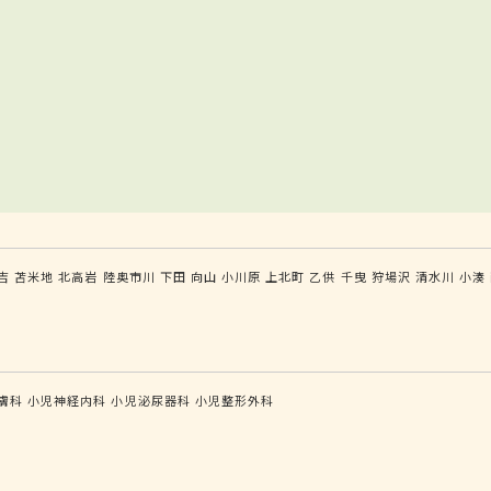
吉
苫米地
北高岩
陸奥市川
下田
向山
小川原
上北町
乙供
千曳
狩場沢
清水川
小湊
膚科
小児神経内科
小児泌尿器科
小児整形外科