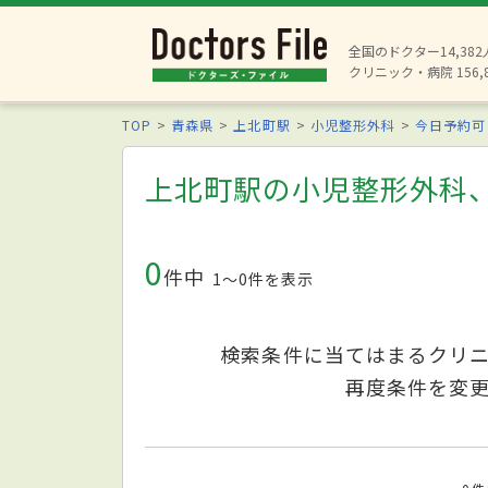
全国のドクター14,38
クリニック・病院 156,
TOP
青森県
上北町駅
小児整形外科
今日予約可
上北町駅の小児整形外科
0
件中
1〜0件を表示
検索条件に当てはまるクリ
再度条件を変