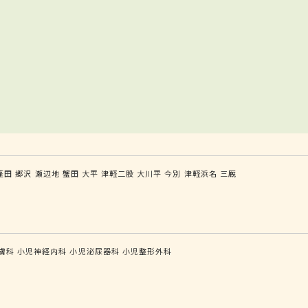
蓬田
郷沢
瀬辺地
蟹田
大平
津軽二股
大川平
今別
津軽浜名
三厩
膚科
小児神経内科
小児泌尿器科
小児整形外科