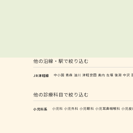
他の沿線・駅で絞り込む
中小国
青森
油川
津軽宮田
奥内
左堰
後潟
中沢
JR津軽線
他の診療科目で絞り込む
小児科
小児外科
小児眼科
小児耳鼻咽喉科
小児皮
小児科系