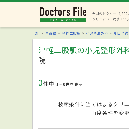
全国のドクター14,38
クリニック・病院 156,
TOP
青森県
津軽二股駅
小児整形外科
今日予約
津軽二股駅の小児整形外
院
0
件中
1〜0件を表示
検索条件に当てはまるクリ
再度条件を変