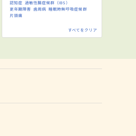
認知症
過敏性腸症候群（IBS）
更年期障害
歯周病
睡眠時無呼吸症候群
片頭痛
すべてをクリア