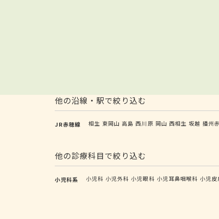
他の沿線・駅で絞り込む
相生
東岡山
高島
西川原
岡山
西相生
坂越
播州
JR赤穂線
他の診療科目で絞り込む
小児科
小児外科
小児眼科
小児耳鼻咽喉科
小児皮
小児科系