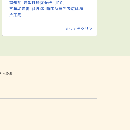
認知症
過敏性腸症候群（IBS）
更年期障害
歯周病
睡眠時無呼吸症候群
片頭痛
すべてをクリア
寺
大多羅