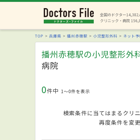
全国のドクター14,38
クリニック・病院 156,
TOP
兵庫県
播州赤穂駅
小児整形外科
ネット予
播州赤穂駅の小児整形外
病院
0
件中
1〜0件を表示
検索条件に当てはまるクリ
再度条件を変