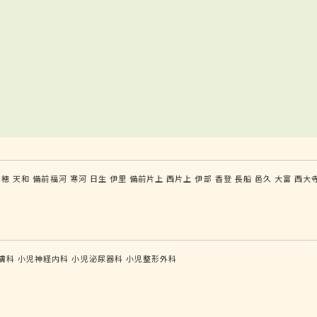
赤穂
天和
備前福河
寒河
日生
伊里
備前片上
西片上
伊部
香登
長船
邑久
大富
西大
膚科
小児神経内科
小児泌尿器科
小児整形外科