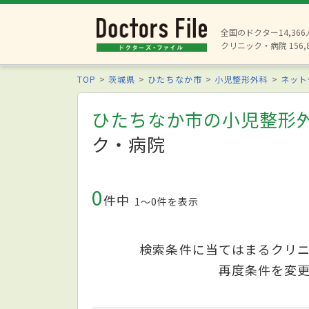
全国のドクター14,36
クリニック・病院 156,
TOP
茨城県
ひたちなか市
小児整形外科
ネット
ひたちなか市の小児整形
ク・病院
0
件中
1〜0件を表示
検索条件に当てはまるクリ
再度条件を変