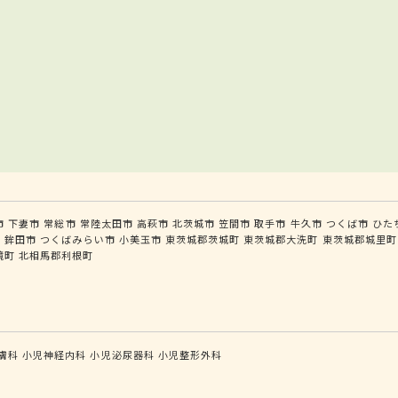
市
下妻市
常総市
常陸太田市
高萩市
北茨城市
笠間市
取手市
牛久市
つくば市
ひた
市
鉾田市
つくばみらい市
小美玉市
東茨城郡茨城町
東茨城郡大洗町
東茨城郡城里町
境町
北相馬郡利根町
膚科
小児神経内科
小児泌尿器科
小児整形外科