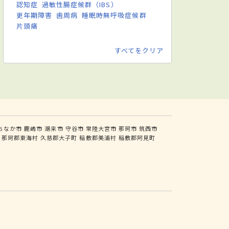
認知症
過敏性腸症候群（IBS）
更年期障害
歯周病
睡眠時無呼吸症候群
片頭痛
すべてをクリア
ちなか市
鹿嶋市
潮来市
守谷市
常陸大宮市
那珂市
筑西市
那珂郡東海村
久慈郡大子町
稲敷郡美浦村
稲敷郡阿見町