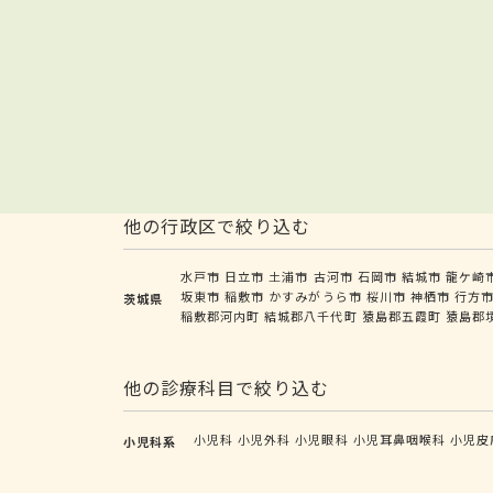
他の行政区で絞り込む
水戸市
日立市
土浦市
古河市
石岡市
結城市
龍ケ崎
坂東市
稲敷市
かすみがうら市
桜川市
神栖市
行方
茨城県
稲敷郡河内町
結城郡八千代町
猿島郡五霞町
猿島郡
他の診療科目で絞り込む
小児科
小児外科
小児眼科
小児耳鼻咽喉科
小児皮
小児科系