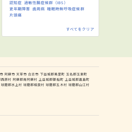
認知症
過敏性腸症候群（IBS）
更年期障害
歯周病
睡眠時無呼吸症候群
片頭痛
すべてをクリア
市
阿蘇市
天草市
合志市
下益城郡美里町
玉名郡玉東町
郡西原村
阿蘇郡南阿蘇村
上益城郡御船町
上益城郡嘉島町
球磨郡水上村
球磨郡相良村
球磨郡五木村
球磨郡山江村