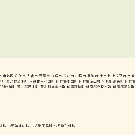
本市北区
八代市
人吉市
荒尾市
水俣市
玉名市
山鹿市
菊池市
宇土市
上天草市
宇城
津町
菊池郡菊陽町
阿蘇郡南小国町
阿蘇郡小国町
阿蘇郡産山村
阿蘇郡高森町
阿蘇
代郡氷川町
葦北郡芦北町
葦北郡津奈木町
球磨郡錦町
球磨郡多良木町
球磨郡湯前町
膚科
小児神経内科
小児泌尿器科
小児整形外科