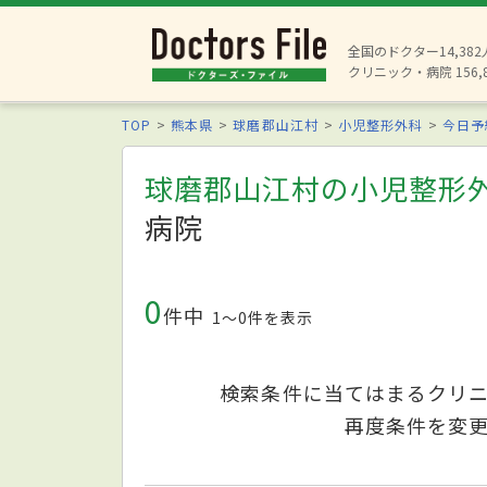
全国のドクター14,38
クリニック・病院 156,
TOP
熊本県
球磨郡山江村
小児整形外科
今日予
球磨郡山江村の小児整形
病院
0
件中
1〜0件を表示
検索条件に当てはまるクリ
再度条件を変