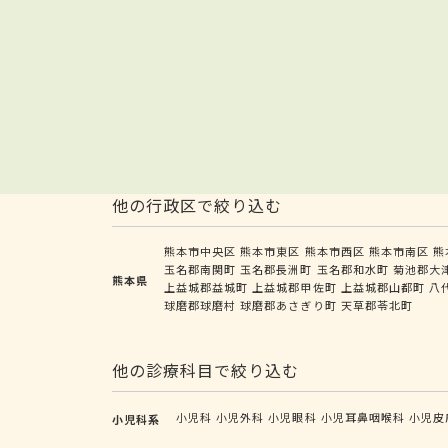
他の行政区で絞り込む
熊本市中央区
熊本市東区
熊本市西区
熊本市南区
熊
玉名郡南関町
玉名郡長洲町
玉名郡和水町
菊池郡大
熊本県
上益城郡益城町
上益城郡甲佐町
上益城郡山都町
八
球磨郡球磨村
球磨郡あさぎり町
天草郡苓北町
他の診療科目で絞り込む
小児科
小児外科
小児眼科
小児耳鼻咽喉科
小児皮
小児科系