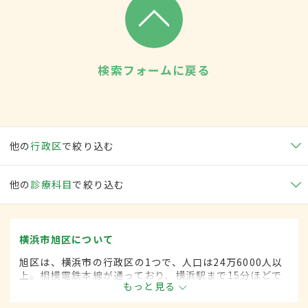
検索フォームに戻る
他の
行政区
で絞り込む
他の
診療科目
で絞り込む
横浜市旭区について
旭区は、横浜市の行政区の1つで、人口は24万6000人以
上。相模電鉄本線が通っており、横浜駅まで15分ほどで
もっと見る
アクセスが可能。閑静な住宅街のほか、花見を楽しめる
公園や動物園などがあり、区外からも多くの人が訪れ