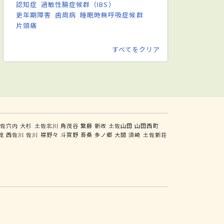
認知症
過敏性腸症候群（IBS）
更年期障害
歯周病
睡眠時無呼吸症候群
片頭痛
すべてをクリア
土佐穴内
大杉
土佐北川
角茂谷
繁藤
新改
土佐山田
山田西町
茂
西佐川
佐川
襟野々
斗賀野
吾桑
多ノ郷
大間
須崎
土佐新荘