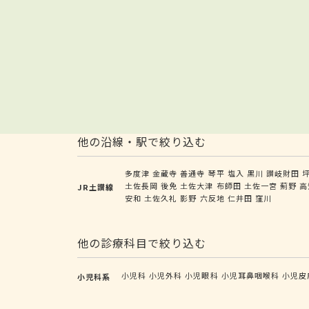
他の沿線・駅で絞り込む
多度津
金蔵寺
善通寺
琴平
塩入
黒川
讃岐財田
土佐長岡
後免
土佐大津
布師田
土佐一宮
薊野
高
JR土讃線
安和
土佐久礼
影野
六反地
仁井田
窪川
他の診療科目で絞り込む
小児科
小児外科
小児眼科
小児耳鼻咽喉科
小児皮
小児科系