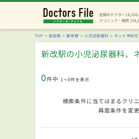
全国のドクター14,35
クリニック・病院 156,
TOP
高知県
新改駅
小児泌尿器科
ネット予約可
新改駅の小児泌尿器科、
0
件中
1〜0件を表示
検索条件に当てはまるクリ
再度条件を変