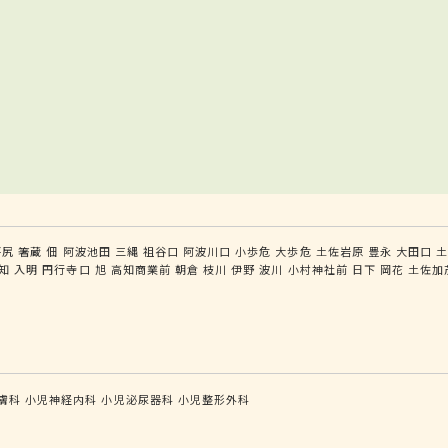
坪尻
箸蔵
佃
阿波池田
三縄
祖谷口
阿波川口
小歩危
大歩危
土佐岩原
豊永
大田口
知
入明
円行寺口
旭
高知商業前
朝倉
枝川
伊野
波川
小村神社前
日下
岡花
土佐加
膚科
小児神経内科
小児泌尿器科
小児整形外科