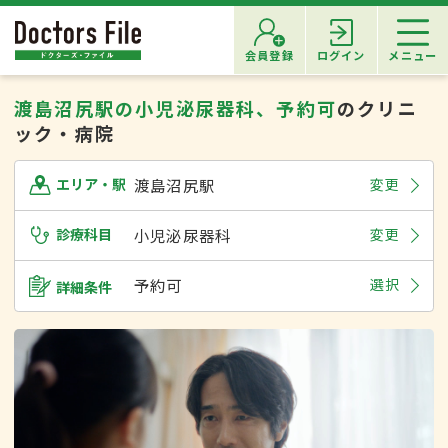
会員登録
ログイン
メニュー
渡島沼尻駅の小児泌尿器科、予約可
のクリニ
ック・病院
渡島沼尻駅
変更
エリア・駅
診療科目
小児泌尿器科
変更
予約可
選択
詳細条件