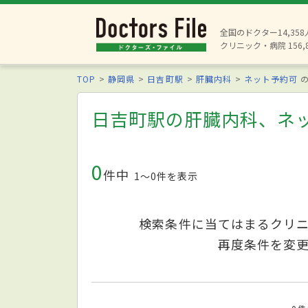
全国のドクター14,35
クリニック・病院 156,
TOP
静岡県
日吉町駅
肝臓内科
ネット予約可
の
日吉町駅の肝臓内科、ネ
0
件中
1〜0件を表示
検索条件に当てはまるクリ
再度条件を変