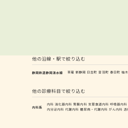
他の沿線・駅で絞り込む
草薙
新静岡
日吉町
音羽町
春日町
柚
静岡鉄道静岡清水線
他の診療科目で絞り込む
内科
消化器内科
胃腸内科
気管食道内科
呼吸器内科
内科系
内分泌内科
代謝内科
糖尿病・代謝内科
がん内科
透