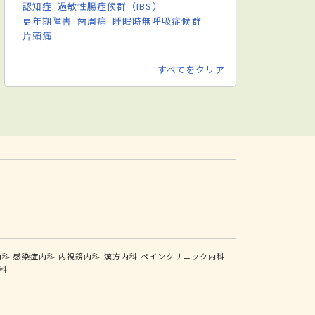
認知症
過敏性腸症候群（IBS）
更年期障害
歯周病
睡眠時無呼吸症候群
片頭痛
すべてをクリア
内科
感染症内科
内視鏡内科
漢方内科
ペインクリニック内科
科