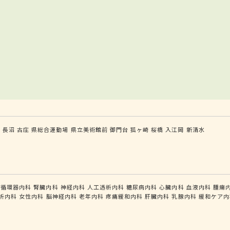
木
長沼
古庄
県総合運動場
県立美術館前
御門台
狐ヶ崎
桜橋
入江岡
新清水
循環器内科
腎臓内科
神経内科
人工透析内科
糖尿病内科
心臓内科
血液内科
腫瘍
析内科
女性内科
脳神経内科
老年内科
疼痛緩和内科
肝臓内科
乳腺内科
緩和ケア内