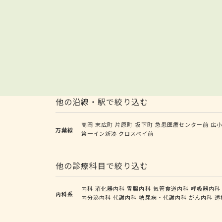
他の沿線・駅で絞り込む
高岡
末広町
片原町
坂下町
急患医療センター前
広
万葉線
第一イン新湊 クロスベイ前
他の診療科目で絞り込む
内科
消化器内科
胃腸内科
気管食道内科
呼吸器内科
内科系
内分泌内科
代謝内科
糖尿病・代謝内科
がん内科
透