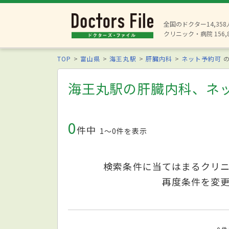
全国のドクター14,35
クリニック・病院 156,
TOP
富山県
海王丸駅
肝臓内科
ネット予約可
の
海王丸駅の肝臓内科、ネ
0
件中
1〜0件を表示
検索条件に当てはまるクリ
再度条件を変