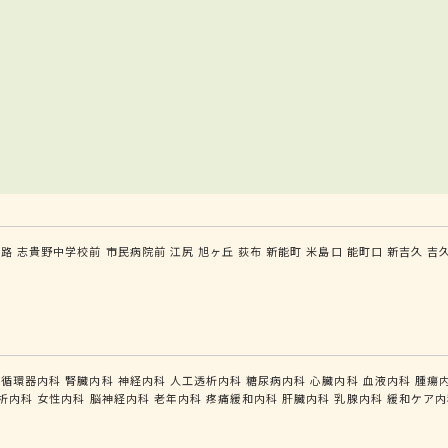
小路
志貴野中学校前
市民病院前
江尻
旭ヶ丘
荻布
新能町
米島口
能町口
新吉久
吉
循環器内科
腎臓内科
神経内科
人工透析内科
糖尿病内科
心臓内科
血液内科
腫瘍
析内科
女性内科
脳神経内科
老年内科
疼痛緩和内科
肝臓内科
乳腺内科
緩和ケア内