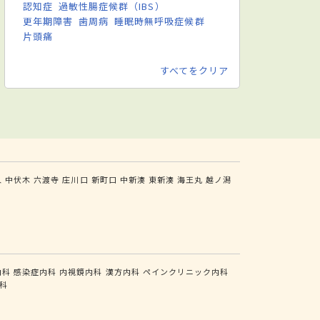
認知症
過敏性腸症候群（IBS）
更年期障害
歯周病
睡眠時無呼吸症候群
片頭痛
すべてをクリア
久
中伏木
六渡寺
庄川口
新町口
中新湊
東新湊
海王丸
越ノ潟
内科
感染症内科
内視鏡内科
漢方内科
ペインクリニック内科
科