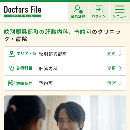
会員登録
ログイン
メニュー
紋別郡興部町の肝臓内科、予約可
のクリニッ
ク・病院
紋別郡興部町
変更
エリア・駅
診療科目
肝臓内科
変更
予約可
選択
詳細条件