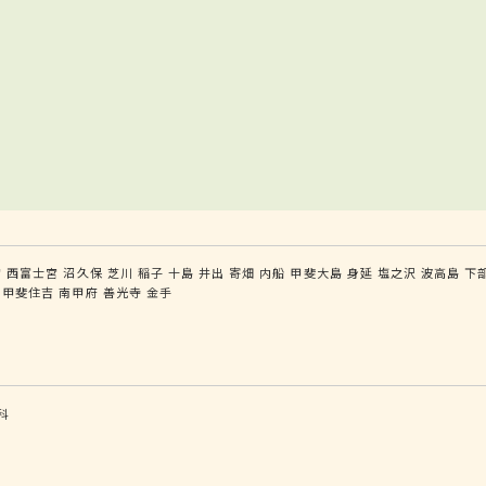
宮
西富士宮
沼久保
芝川
稲子
十島
井出
寄畑
内船
甲斐大島
身延
塩之沢
波高島
下
甲斐住吉
南甲府
善光寺
金手
科