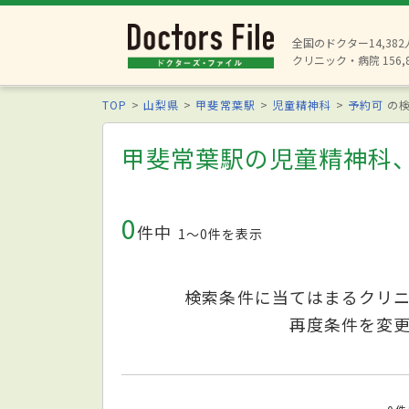
全国のドクター14,38
クリニック・病院 156,
TOP
山梨県
甲斐常葉駅
児童精神科
予約可
の検
甲斐常葉駅の児童精神科
0
件中
1〜0件を表示
検索条件に当てはまるクリ
再度条件を変