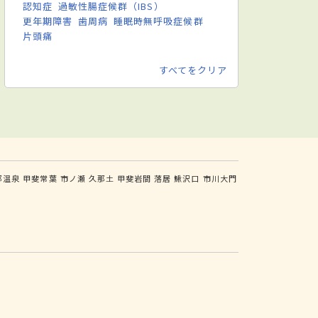
認知症
過敏性腸症候群（IBS）
更年期障害
歯周病
睡眠時無呼吸症候群
片頭痛
すべてをクリア
部温泉
甲斐常葉
市ノ瀬
久那土
甲斐岩間
落居
鰍沢口
市川大門