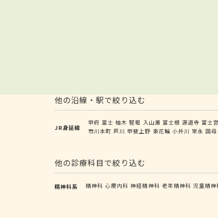
他の沿線・駅で絞り込む
甲府
富士
柚木
竪堀
入山瀬
富士根
源道寺
富士
JR身延線
市川本町
芦川
甲斐上野
東花輪
小井川
常永
国母
他の診療科目で絞り込む
精神科
心療内科
神経精神科
老年精神科
児童精神
精神科系