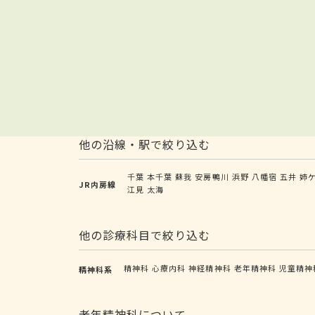
他の沿線・駅で絞り込む
千葉
本千葉
蘇我
安房鴨川
浜野
八幡宿
五井
姉
JR内房線
江見
太海
他の診療科目で絞り込む
精神科
心療内科
神経精神科
老年精神科
児童精神
精神科系
老年精神科について