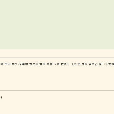
ケ崎
長浦
袖ケ浦
巌根
木更津
君津
青堀
大貫
佐貫町
上総湊
竹岡
浜金谷
保田
安房
科