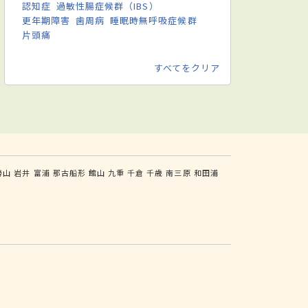
認知症
過敏性腸症候群（IBS）
更年期障害
歯周病
睡眠時無呼吸症候群
片頭痛
すべてをクリア
勝山
岩井
富浦
那古船形
館山
九重
千倉
千歳
南三原
和田浦