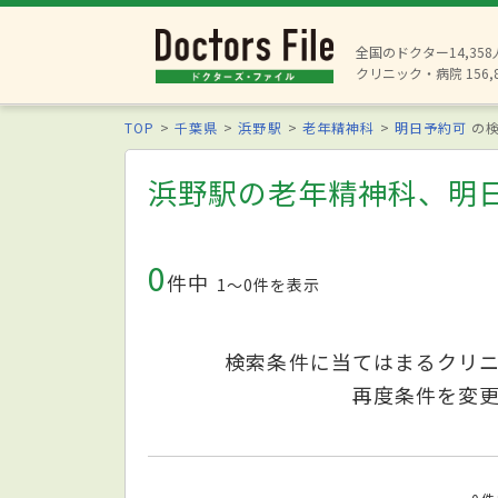
全国のドクター14,35
クリニック・病院 156,
TOP
千葉県
浜野駅
老年精神科
明日予約可
の検
浜野駅の老年精神科、明
0
件中
1〜0件を表示
検索条件に当てはまるクリ
再度条件を変